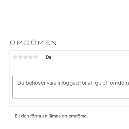
a=inner b=ytter c=bredd
16802-2R
OMDÖMEN
Du
Bli den första att lämna ett omdöme.