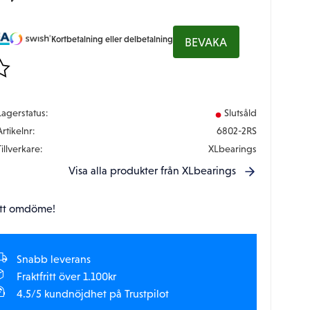
Kortbetalning eller delbetalning
BEVAKA
gg till i favoriter
Lagerstatus
Slutsåld
Artikelnr
6802-2RS
Tillverkare
XLbearings
Visa alla produkter från XLbearings
tt omdöme!
Snabb leverans
Fraktfritt över 1.100kr
4.5/5 kundnöjdhet på Trustpilot