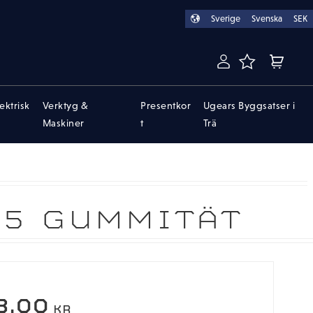
Sverige
Svenska
SEK
FAVORITER
KUNDVA
lektrisk
Verktyg &
Presentkor
Ugears Byggsatser i
Maskiner
t
Trä
X5 GUMMITÄT
8,00
KR