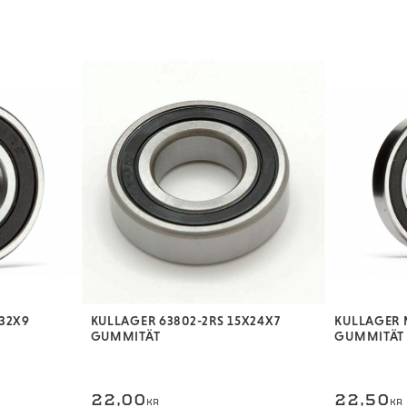
X32X9
KULLAGER 63802-2RS 15X24X7
KULLAGER 
GUMMITÄT
GUMMITÄT
22,00
22,50
KR
KR