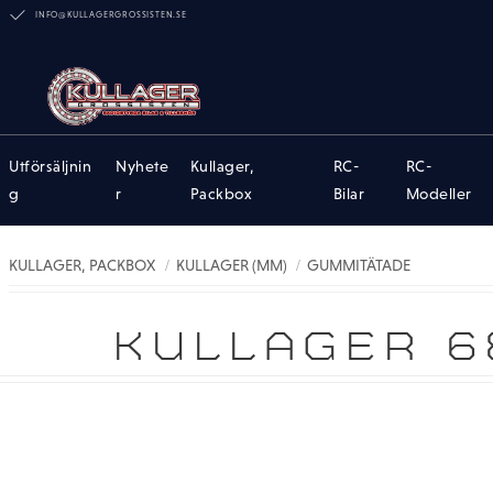
INFO@KULLAGERGROSSISTEN.SE
Utförsäljnin
Nyhete
Kullager,
RC-
RC-
g
r
Packbox
Bilar
Modeller
KULLAGER, PACKBOX
KULLAGER (MM)
GUMMITÄTADE
KULLAGER 6