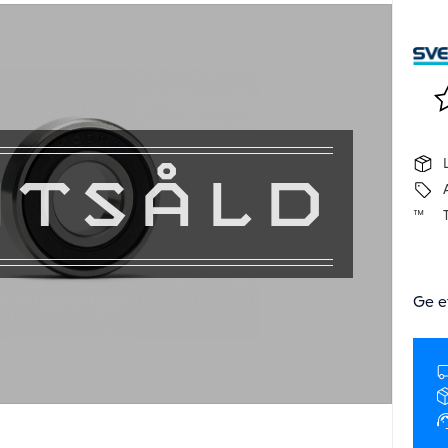
Lä
UTSÅLD
Ge e