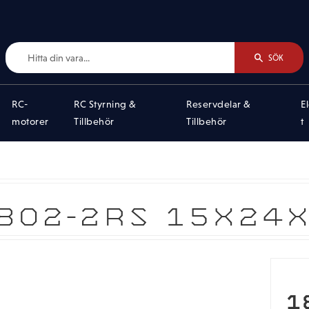
SÖK
RC-
RC Styrning &
Reservdelar &
E
motorer
Tillbehör
Tillbehör
t
802-2RS 15X24
1