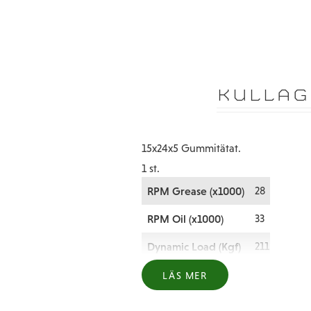
KULLAG
15x24x5 Gummitätat.
1 st.
RPM Grease (x1000)
28
RPM Oil (x1000)
33
Dynamic Load (Kgf)
211
Basic Load (Kgf)
128
LÄS MER
a. 15 B. 24 C. 5