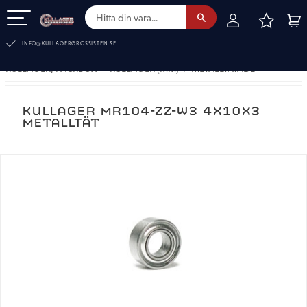
FAVOR
KUN
Meny
INFO@KULLAGERGROSSISTEN.SE
KULLAGER, PACKBOX
KULLAGER (MM)
METALLTÄTADE
KULLAGER MR104-ZZ-W3 4X10X3
METALLTÄT