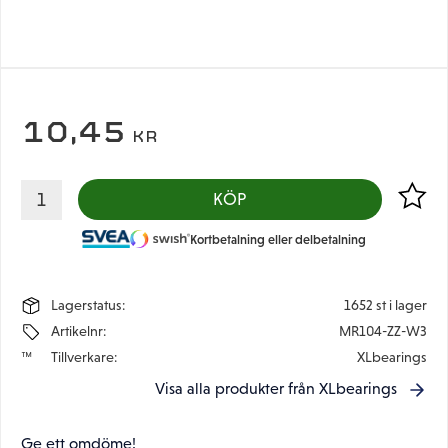
10,45
KR
Lägg til
KÖP
Kortbetalning eller delbetalning
Lagerstatus
1652 st i lager
Artikelnr
MR104-ZZ-W3
Tillverkare
XLbearings
Visa alla produkter från XLbearings
Ge ett omdöme!