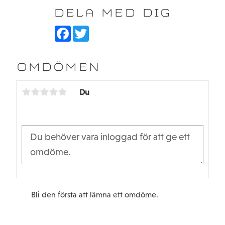
a. 4mm B. 10mm C. 3mm
DELA MED DIG
a=inner b=ytter c=tjocklek
F
T
a
w
c
i
e
t
b
t
OMDÖMEN
o
e
o
r
k
Du
Bli den första att lämna ett omdöme.