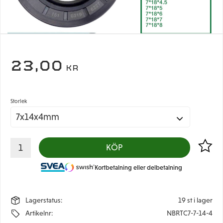
23,00
KR
Storlek
Lägg til
KÖP
Kortbetalning eller delbetalning
Lagerstatus
19 st i lager
Artikelnr
NBRTC7-7-14-4