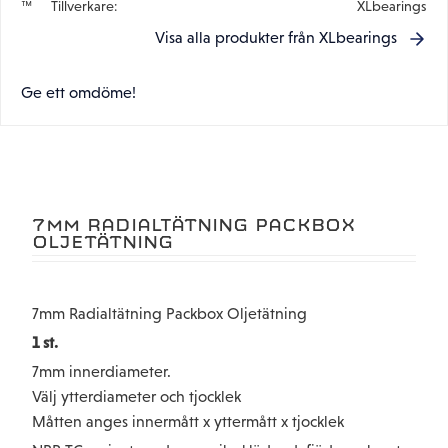
Tillverkare
XLbearings
Visa alla produkter från XLbearings
Ge ett omdöme!
7MM RADIALTÄTNING PACKBOX
OLJETÄTNING
7mm Radialtätning Packbox Oljetätning
1 st.
7mm innerdiameter.
Välj ytterdiameter och tjocklek
Måtten anges innermått x yttermått x tjocklek