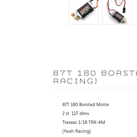
87T 180 BORST
RACING)
87T 180 Borstad Motor
2 st. 11T drev
Traxxas 1/18 TRX-4M
(Yeah Racing)