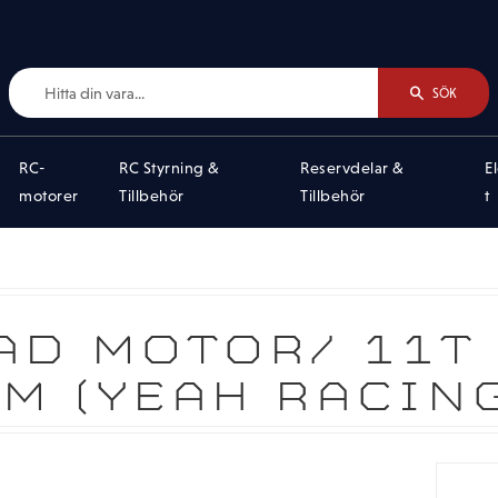
SÖK
RC-
RC Styrning &
Reservdelar &
E
motorer
Tillbehör
Tillbehör
t
AD MOTOR/ 11T 
M (YEAH RACIN