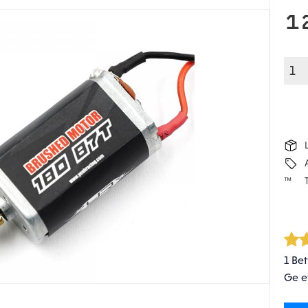
1
1 Be
Ge e