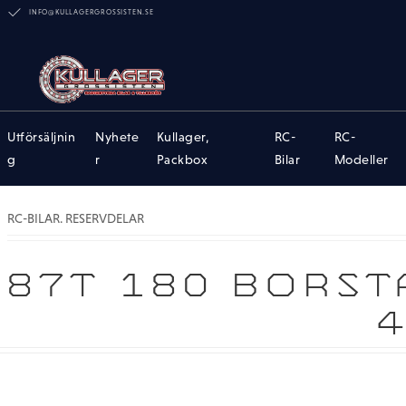
INFO@KULLAGERGROSSISTEN.SE
Utförsäljnin
Nyhete
Kullager,
RC-
RC-
g
r
Packbox
Bilar
Modeller
RC-BILAR. RESERVDELAR
87T 180 BORST
4