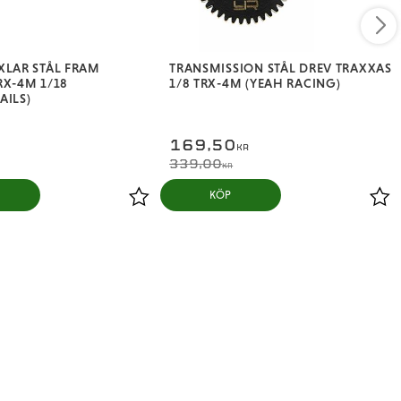
XLAR STÅL FRAM
TRANSMISSION STÅL DREV TRAXXAS
RX-4M 1/18
1/8 TRX-4M (YEAH RACING)
AILS)
169,50
KR
339,00
KR
KÖP