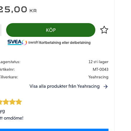
25,00
KR
Lägg till i favor
KÖP
Kortbetalning eller delbetalning
Lagerstatus
12 st i lager
Artikelnr
MT-0043
Tillverkare
Yeahracing
Visa alla produkter från Yeahracing
tyg
tt omdöme!