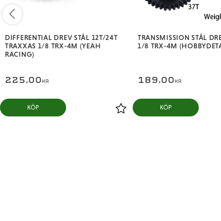
DIFFERENTIAL DREV STÅL 12T/24T
TRANSMISSION STÅL DR
TRAXXAS 1/8 TRX-4M (YEAH
1/8 TRX-4M (HOBBYDETA
RACING)
225,00
189,00
KR
KR
KÖP
KÖP