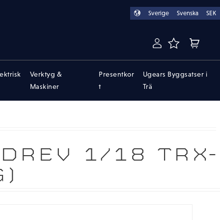
Sverige
Svenska
SEK
FAVORITER
KUNDVA
lektrisk
Verktyg &
Presentkor
Ugears Byggsatser i
Maskiner
t
Trä
DREV 1/18 TRX-
G)