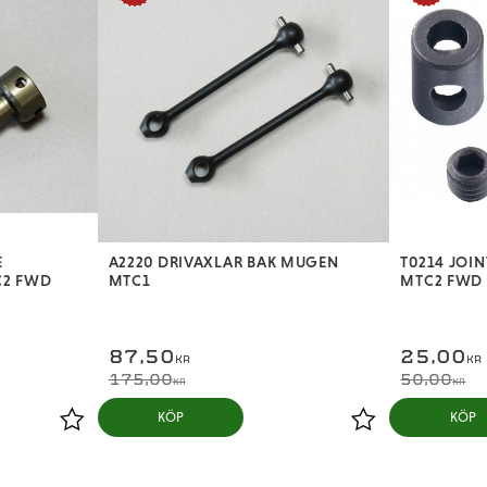
E
A2220 DRIVAXLAR BAK MUGEN
T0214 JOI
C2 FWD
MTC1
MTC2 FWD
87,50
25,00
KR
KR
175,00
50,00
KR
KR
KÖP
KÖP