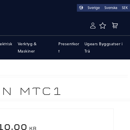
Sverige
Svenska
SEK
FAVORITER
KUNDVA
lektrisk
Verktyg &
Presentkor
Ugears Byggsatser i
Maskiner
t
Trä
EN MTC1
10,00
KR