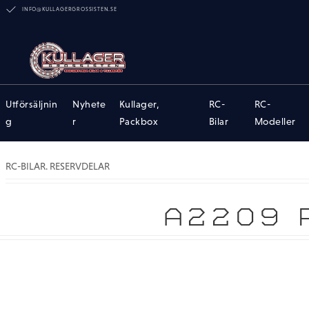
INFO@KULLAGERGROSSISTEN.SE
Utförsäljnin
Nyhete
Kullager,
RC-
RC-
g
r
Packbox
Bilar
Modeller
RC-BILAR. RESERVDELAR
A2209 