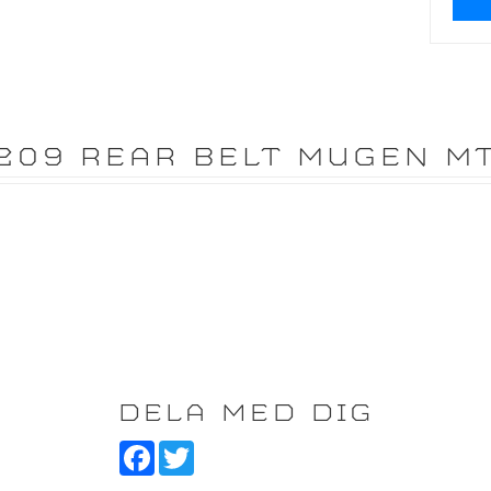
209 REAR BELT MUGEN M
DELA MED DIG
F
T
a
w
c
i