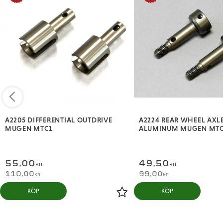
A2205 DIFFERENTIAL OUTDRIVE
A2224 REAR WHEEL AXL
MUGEN MTC1
ALUMINUM MUGEN MT
55,00
49,50
KR
KR
110,00
99,00
KR
KR
KÖP
KÖP