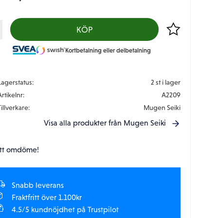
Lägg till i favor
KÖP
Kortbetalning eller delbetalning
Lagerstatus
2 st i lager
Artikelnr
A2209
Tillverkare
Mugen Seiki
Visa alla produkter från Mugen Seiki
tt omdöme!
Snabb leverans
Fraktfritt över 1.100kr
4.5/5 kundnöjdhet på Trustpilot