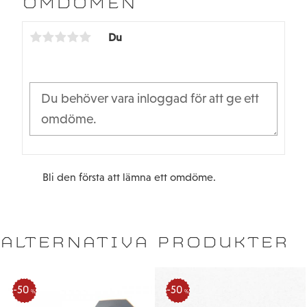
OMDÖMEN
o
e
o
r
k
Du
Bli den första att lämna ett omdöme.
ALTERNATIVA PRODUKTER
50
50
%
%