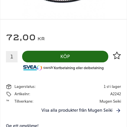
72,00
KR
Lägg til
KÖP
Kortbetalning eller delbetalning
Lagerstatus
1 st i lager
Artikelnr
A2242
Tillverkare
Mugen Seiki
Visa alla produkter från Mugen Seiki
Ge ett omdöme!