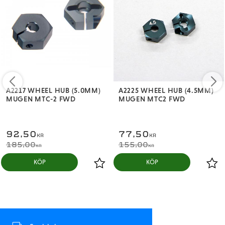
A2217 WHEEL HUB (5.0MM)
A2225 WHEEL HUB (4.5MM)
MUGEN MTC-2 FWD
MUGEN MTC2 FWD
92,50
77,50
KR
KR
185,00
155,00
KR
KR
KÖP
KÖP