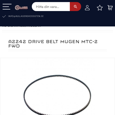
FAVOR
KUN
Meny
INFO@KULLAGERGROSSISTEN.SE
RC-BILAR. RESERVDELAR
A2242 DRIVE BELT MUGEN MTC-2
FWD