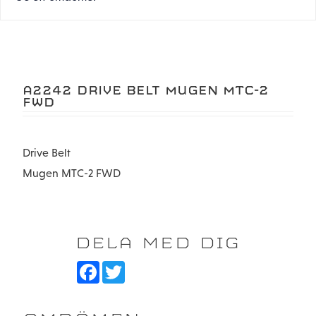
A2242 DRIVE BELT MUGEN MTC-2
FWD
Drive Belt
Mugen MTC-2 FWD
DELA MED DIG
F
T
a
w
c
i
e
t
b
t