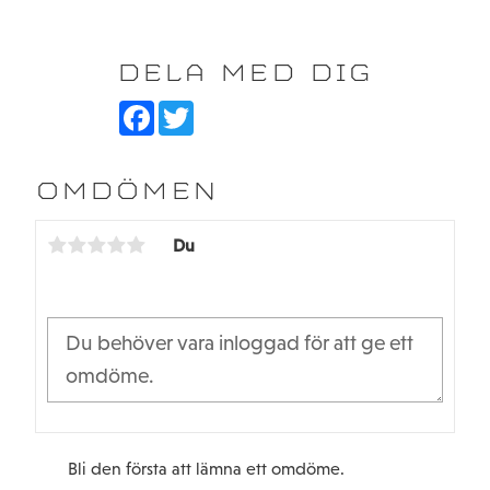
DELA MED DIG
F
T
a
w
c
i
e
t
b
t
OMDÖMEN
o
e
o
r
k
Du
Bli den första att lämna ett omdöme.