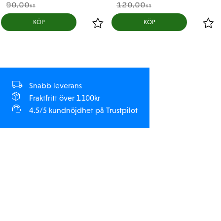
90,00
120,00
KR
KR
KÖP
KÖP
Snabb leverans
Fraktfritt över 1.100kr
4.5/5 kundnöjdhet på Trustpilot