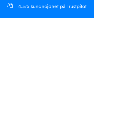
Chassis
4.5/5 kundnöjdhet på Trustpilot
aluminum
Completion Level
Ready-To-Run
Differential
3-gear
Drivetrain
4WD
Drive Type
Forward/Brake/Reverse
Final Drive Ratio
13.44
Front Shock Spring Rate
3.2 f-lb/in
Front Track
13.98" (355mm)
Power Type
Electric
Gear Pitch
1.0MOD
Inner Tire / Outer Wheel
2.4 / 3.3 in