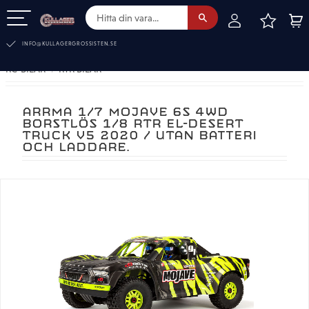
FAVOR
KUN
Meny
INFO@KULLAGERGROSSISTEN.SE
RC-BILAR
RTR BILAR
ARRMA 1/7 MOJAVE 6S 4WD
BORSTLÖS 1/8 RTR EL-DESERT
TRUCK V5 2020 / UTAN BATTERI
OCH LADDARE.