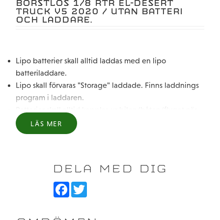
BORSTLÖS 1/8 RTR EL-DESERT
TRUCK V5 2020 / UTAN BATTERI
OCH LADDARE.
Lipo batterier skall alltid laddas med en lipo
batteriladdare.
Lipo skall förvaras "Storage" laddade. Finns laddnings
program i laddaren.
Batterier skall alltid kopplas ur bilen/båten/flyget när
de inte används.
LÄS MER
ARRMA 1/7 MOJAVE 6S 4wd Borstlös 1/8 RTR El-Desert
Truck V5 2020 levereras utan batteri och laddare.
DELA MED DIG
Behövs kompletteras med:
4S eller 6S LiPo-batteri till bilen
F
T
a
w
LiPo-kompatibel laddare med passande laddkablar.
c
i
LiPo Säkerhetsväska
e
t
b
t
(4) AA-batterier till sändaren