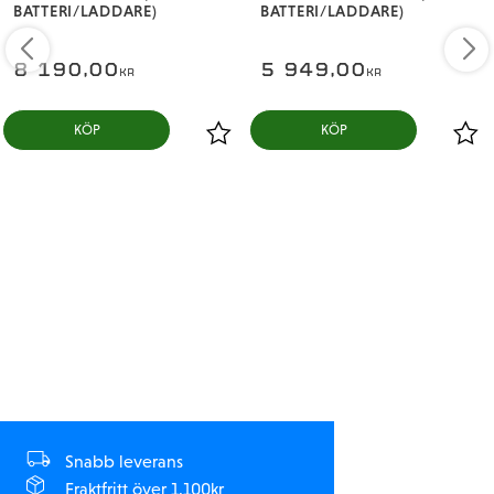
BATTERI/LADDARE)
BATTERI/LADDARE)
Terräng dBoots® FORTRESS ™ däck
IC5®-kontakter (EC5 ™ -kompatibel)
8 190,00
5 949,00
KR
KR
2 års begränsad garanti (se manual för detaljer)
Approximate Assembly
No assembly required
Time
Ball Bearings
Full set
Battery
Sold Separately
Painted, decaled and
Body
trimmed
Brakes
User programmable
Charger
Sold Separately
Snabb leverans
0.12" (3mm) 6061-T6
Fraktfritt över 1.100kr