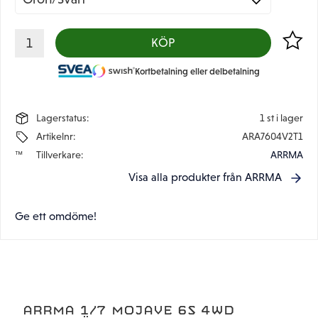
Lägg til
KÖP
Kortbetalning eller delbetalning
Lagerstatus
1 st i lager
Artikelnr
ARA7604V2T1
Tillverkare
ARRMA
Visa alla produkter från ARRMA
Ge ett omdöme!
ARRMA 1/7 MOJAVE 6S 4WD