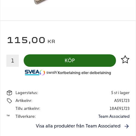
115,00
KR
Lägg til
KÖP
Kortbetalning eller delbetalning
Lagerstatus
5 st i lager
Artikelnr
AS91723
Tillv. artikelnr
18AE91723
Tillverkare
Team Associated
Visa alla produkter från Team Associated