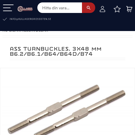
FAVOR
KUN
Meny
INFO@KULLAGERGROSSISTEN.SE
RC-BILAR. RESERVDELAR
ASS TURNBUCKLES, 3X48 MM
B6.2/B6.1/B64/B64D/B74