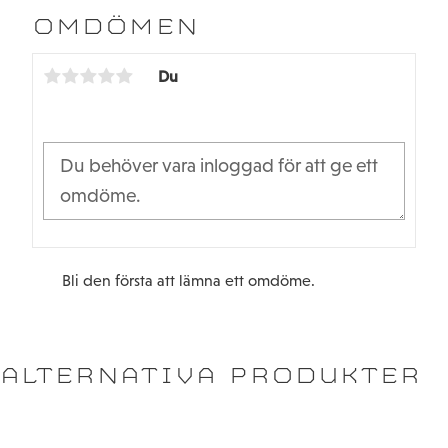
b
t
OMDÖMEN
o
e
o
r
k
Du
Bli den första att lämna ett omdöme.
ALTERNATIVA PRODUKTER