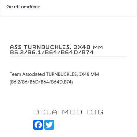
Ge ett omdöme!
ASS TURNBUCKLES, 3X48 MM
B6.2/B6.1/B64/B64D/B74
Team Associated TURNBUCKLES, 3X48 MM
(B6.2/B6/B6D/B64/B64D,B74)
DELA MED DIG
F
T
a
w
c
i
e
t