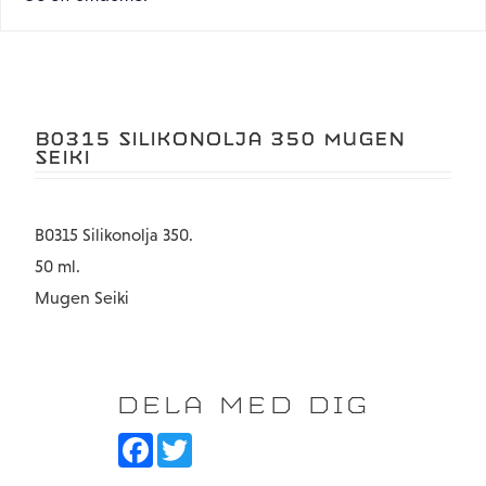
B0315 SILIKONOLJA 350 MUGEN
SEIKI
B0315 Silikonolja 350.
50 ml.
Mugen Seiki
DELA MED DIG
F
T
a
w
c
i