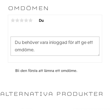
e
t
b
t
OMDÖMEN
o
e
o
r
k
Du
Bli den första att lämna ett omdöme.
ALTERNATIVA PRODUKTER