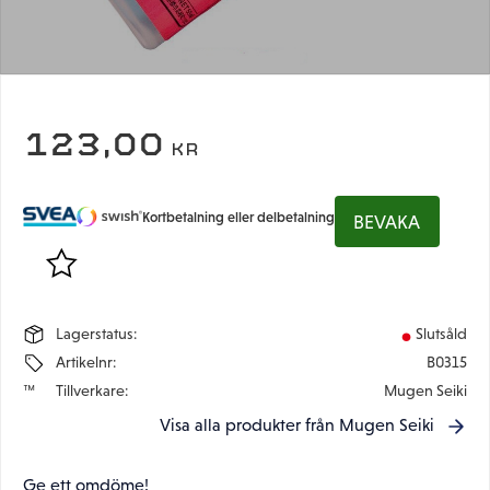
123,00
KR
Kortbetalning eller delbetalning
BEVAKA
Lägg till i favoriter
Lagerstatus
Slutsåld
Artikelnr
B0315
Tillverkare
Mugen Seiki
Visa alla produkter från Mugen Seiki
Ge ett omdöme!