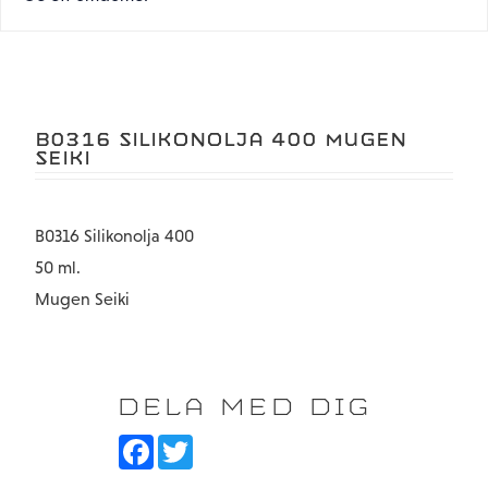
B0316 SILIKONOLJA 400 MUGEN
SEIKI
B0316 Silikonolja 400
50 ml.
Mugen Seiki
DELA MED DIG
F
T
a
w
c
i