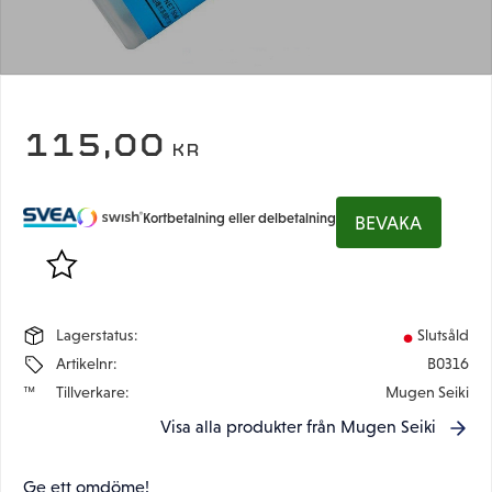
115,00
KR
Kortbetalning eller delbetalning
BEVAKA
Lägg till i favoriter
Lagerstatus
Slutsåld
Artikelnr
B0316
Tillverkare
Mugen Seiki
Visa alla produkter från Mugen Seiki
Ge ett omdöme!