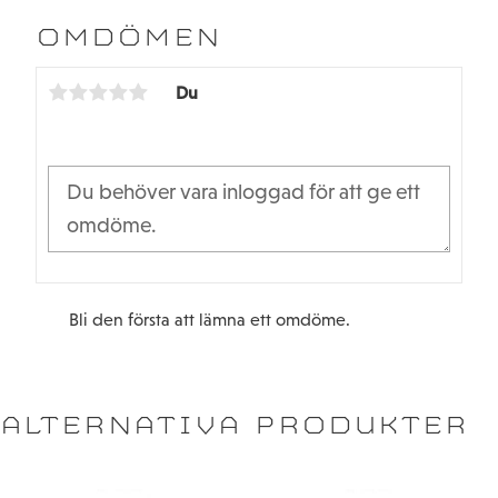
e
t
b
t
OMDÖMEN
o
e
o
r
k
Du
Bli den första att lämna ett omdöme.
ALTERNATIVA PRODUKTER