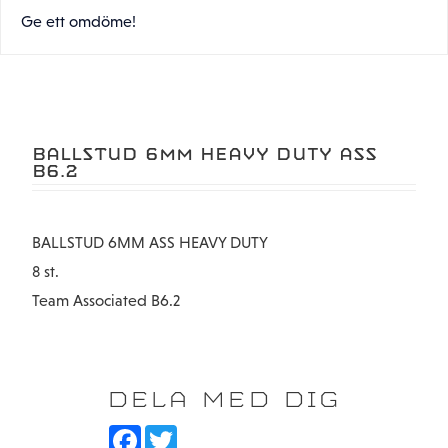
Ge ett omdöme!
BALLSTUD 6MM HEAVY DUTY ASS
B6.2
BALLSTUD 6MM ASS HEAVY DUTY
8 st.
Team Associated B6.2
DELA MED DIG
F
T