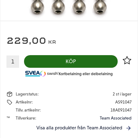
229,00
KR
Lägg til
KÖP
Kortbetalning eller delbetalning
Lagerstatus
2 st i lager
Artikelnr
AS91047
Tillv. artikelnr
18AE91047
Tillverkare
Team Associated
Visa alla produkter från Team Associated