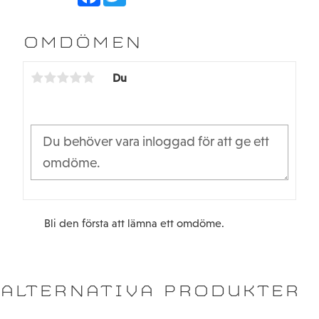
a
w
c
i
e
t
b
t
OMDÖMEN
o
e
o
r
k
Du
Bli den första att lämna ett omdöme.
ALTERNATIVA PRODUKTER