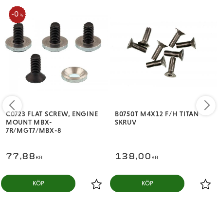
0
%
C0723 FLAT SCREW, ENGINE
B0750T M4X12 F/H TITAN
MOUNT MBX-
SKRUV
7R/MGT7/MBX-8
77,88
138,00
KR
KR
KÖP
KÖP