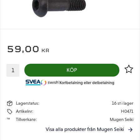
59,00
KR
Lägg til
KÖP
Kortbetalning eller delbetalning
Lagerstatus
16 st i lager
Artikelnr
H0471
Tillverkare
Mugen Seiki
Visa alla produkter från Mugen Seiki