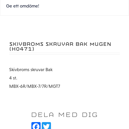
Ge ett omdöme!
SKIVBROMS SKRUVAR BAK MUGEN
(H0471)
Skivbroms skruvar Bak
4 st.
MBX-6R/MBX-7/7R/MGT7
DELA MED DIG
F
T
a
w