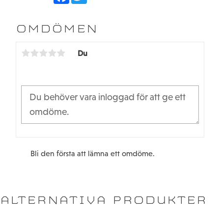
c
i
e
t
b
t
OMDÖMEN
o
e
o
r
k
Du
Bli den första att lämna ett omdöme.
ALTERNATIVA PRODUKTER