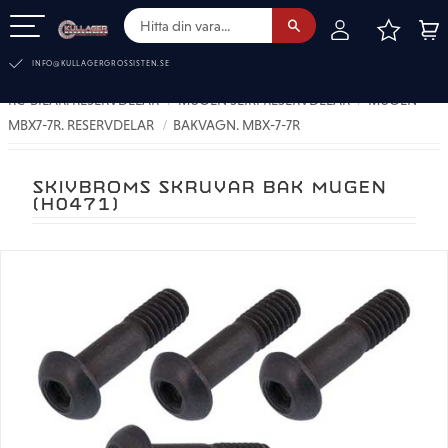
FAVOR
KUN
Meny
INFO@KULLAGERGROSSISTEN.SE
RC-BILAR. RESERVDELAR
MUGEN SEIKI RESERVDELAR
MUGEN
MBX7-7R. RESERVDELAR
BAKVAGN. MBX-7-7R
SKIVBROMS SKRUVAR BAK MUGEN
(H0471)