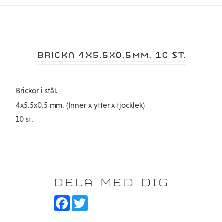
BRICKA 4X5.5X0.5MM. 10 ST.
Brickor i stål.
4x5.5x0.5 mm. (Inner x ytter x tjocklek)
10 st.
DELA MED DIG
F
T
a
w
c
i