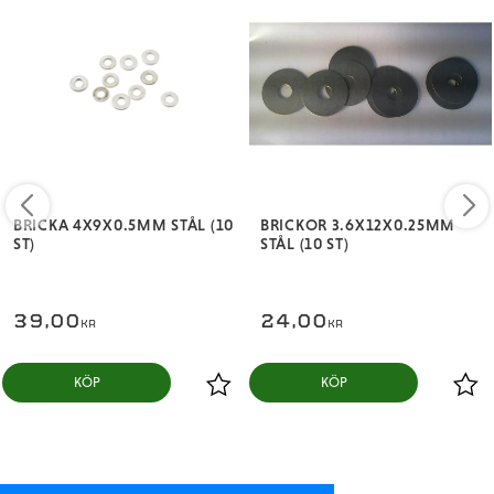
BRICKA 4X9X0.5MM STÅL (10
BRICKOR 3.6X12X0.25MM
ST)
STÅL (10 ST)
39,00
24,00
KR
KR
KÖP
KÖP