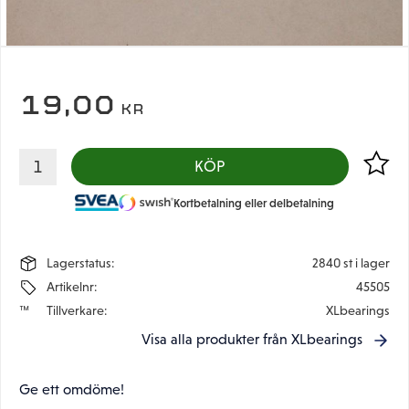
19,00
KR
Lägg til
KÖP
Kortbetalning eller delbetalning
Lagerstatus
2840 st i lager
Artikelnr
45505
Tillverkare
XLbearings
Visa alla produkter från XLbearings
Ge ett omdöme!