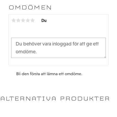
e
t
b
t
OMDÖMEN
o
e
o
r
k
Du
Bli den första att lämna ett omdöme.
ALTERNATIVA PRODUKTER