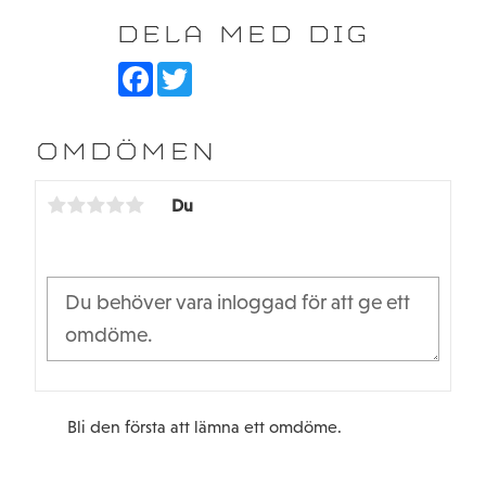
DELA MED DIG
F
T
a
w
c
i
e
t
b
t
OMDÖMEN
o
e
o
r
k
Du
Bli den första att lämna ett omdöme.