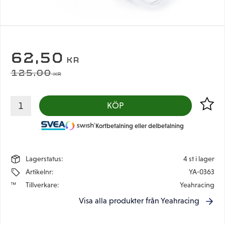
NEDSATT PRIS:
62,50
KR
ORDINARIE PRIS:
125,00
KR
Lägg til
KÖP
Kortbetalning eller delbetalning
Lagerstatus
4 st i lager
Artikelnr
YA-0363
Tillverkare
Yeahracing
Visa alla produkter från Yeahracing