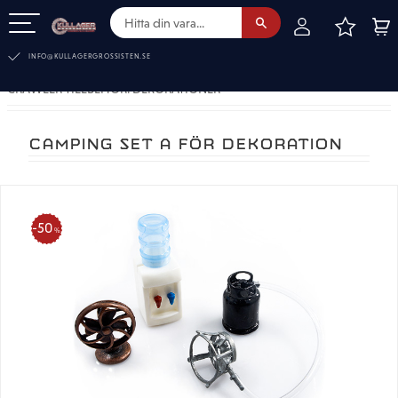
FAVOR
KUN
Meny
INFO@KULLAGERGROSSISTEN.SE
CRAWLER TILLBEHÖR. DEKORATIONER
CAMPING SET A FÖR DEKORATION
50
%