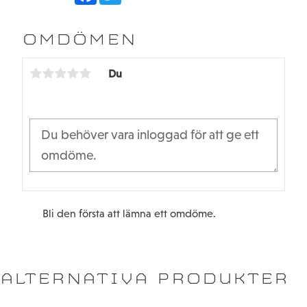
c
i
e
t
b
t
OMDÖMEN
o
e
o
r
k
Du
Bli den första att lämna ett omdöme.
ALTERNATIVA PRODUKTER