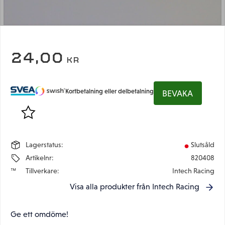
24,00
KR
Kortbetalning eller delbetalning
BEVAKA
Lägg till i favoriter
Lagerstatus
Slutsåld
Artikelnr
820408
Tillverkare
Intech Racing
Visa alla produkter från Intech Racing
Ge ett omdöme!