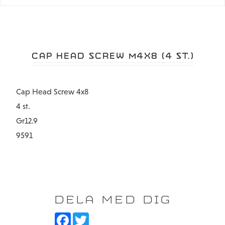
CAP HEAD SCREW M4X8 (4 ST.)
Cap Head Screw 4x8
4 st.
Gr12.9
9591
DELA MED DIG
F
T
a
w