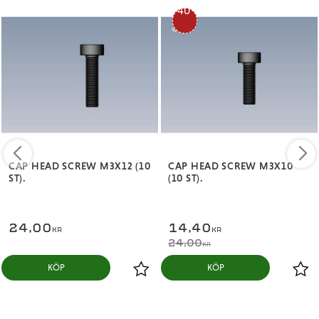
40
%
CAP HEAD SCREW M3X12 (10
CAP HEAD SCREW M3X10
ST).
(10 ST).
24,00
14,40
KR
KR
24,00
KR
KÖP
KÖP