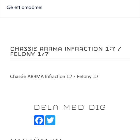
Ge ett omdöme!
CHASSIE ARRMA INFRACTION 1:7 /
FELONY 1/7
Chassie ARRMA Infraction 1:7 / Felony 1:7
DELA MED DIG
F
T
a
w
c
i
e
t
b
t