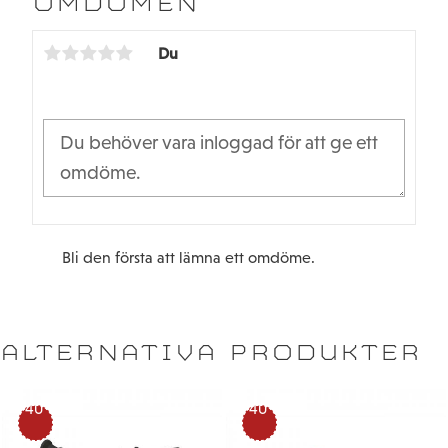
OMDÖMEN
o
e
o
r
k
Du
Bli den första att lämna ett omdöme.
ALTERNATIVA PRODUKTER
40
40
%
%