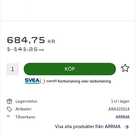
NEDSATT PRIS:
684,75
KR
ORDINARIE PRIS:
1 141,25
KR
Lägg til
KÖP
Kortbetalning eller delbetalning
Lagerstatus
1 st i lager
Artikelnr
ARA320514
Tillverkare
ARRMA
Visa alla produkter från ARRMA