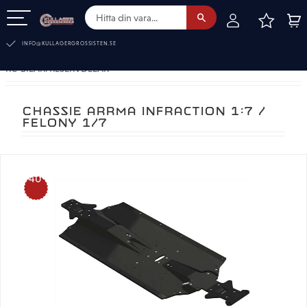
FAVOR
KUN
Meny
INFO@KULLAGERGROSSISTEN.SE
RC-BILAR. RESERVDELAR
CHASSIE ARRMA INFRACTION 1:7 /
FELONY 1/7
40
%