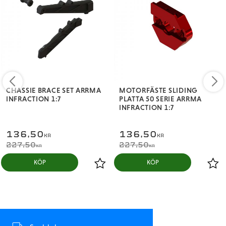
CHASSIE BRACE SET ARRMA
MOTORFÄSTE SLIDING
INFRACTION 1:7
PLATTA 50 SERIE ARRMA
INFRACTION 1:7
136,50
136,50
KR
KR
227,50
227,50
KR
KR
KÖP
KÖP