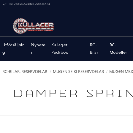
INFO@KULLAGERGROSSISTEN.SE
Utförsäljnin
Nyhete
Kullager,
RC-
RC-
g
r
Packbox
Bilar
Modeller
RC-BILAR. RESERVDELAR
MUGEN SEIKI RESERVDELAR
MUGEN MBX7
DAMPER SPRIN