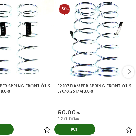
50
%
PER SPRING FRONT Ö1.5
E2507 DAMPER SPRING FRONT Ö1.5
MBX-8
L70/8.25T/MBX-8
60,00
KR
120,00
KR
KÖP