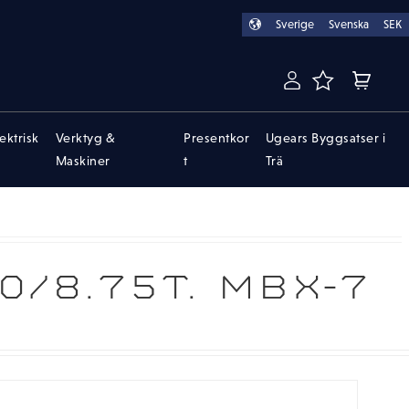
Sverige
Svenska
SEK
FAVORITER
KUNDVA
lektrisk
Verktyg &
Presentkor
Ugears Byggsatser i
Maskiner
t
Trä
/8.75T. MBX-7