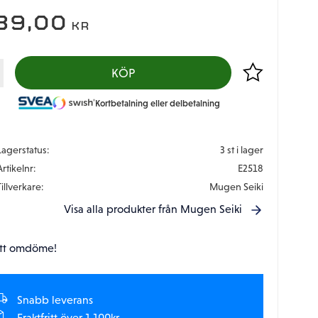
89,00
KR
Lägg till i favor
KÖP
Kortbetalning eller delbetalning
Lagerstatus
3 st i lager
Artikelnr
E2518
Tillverkare
Mugen Seiki
Visa alla produkter från Mugen Seiki
tt omdöme!
Snabb leverans
Fraktfritt över 1.100kr