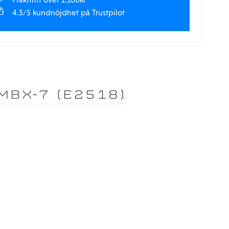
4.5/5 kundnöjdhet på Trustpilot
MBX-7 (E2518)