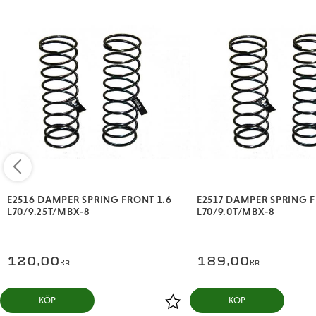
E2516 DAMPER SPRING FRONT 1.6
E2517 DAMPER SPRING F
L70/9.25T/MBX-8
L70/9.0T/MBX-8
120,00
189,00
KR
KR
KÖP
KÖP