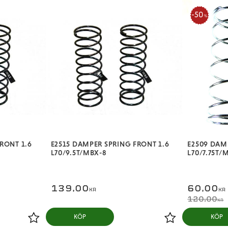
50
%
RONT 1.6
E2515 DAMPER SPRING FRONT 1.6
E2509 DAM
L70/9.5T/MBX-8
L70/7.75T/
139,00
60,00
KR
KR
120,00
KR
KÖP
KÖP