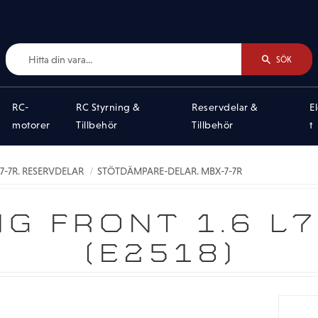
SÖK
RC-
RC Styrning &
Reservdelar &
E
motorer
Tillbehör
Tillbehör
t
-7R. RESERVDELAR
STÖTDÄMPARE-DELAR. MBX-7-7R
G FRONT 1.6 L70
(E2518)