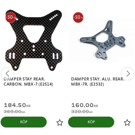
50
50
%
%
DAMPER STAY REAR.
DAMPER STAY. ALU. REAR.
CARBON. MBX-7 (E2514)
MBX-7R. (E2532)
184,50
160,00
KR
KR
369,00
320,00
KR
KR
KÖP
KÖP