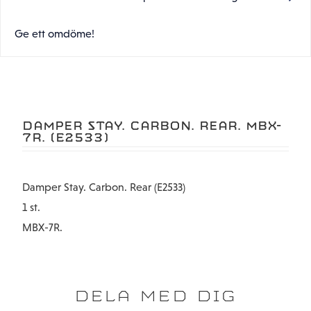
Ge ett omdöme!
DAMPER STAY. CARBON. REAR. MBX-
7R. (E2533)
Damper Stay. Carbon. Rear (E2533)
1 st.
MBX-7R.
DELA MED DIG