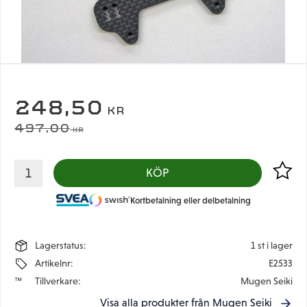
NEDSATT PRIS:
248,50
KR
ORDINARIE PRIS:
497,00
KR
Lägg til
KÖP
Kortbetalning eller delbetalning
Lagerstatus
1 st i lager
Artikelnr
E2533
Tillverkare
Mugen Seiki
Visa alla produkter från Mugen Seiki