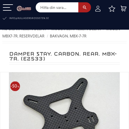
FAVOR
KUN
Meny
INFO@KULLAGERGROSSISTEN.SE
RC-BILAR. RESERVDELAR
MUGEN SEIKI RESERVDELAR
MUGEN
MBX7-7R. RESERVDELAR
BAKVAGN. MBX-7-7R
DAMPER STAY. CARBON. REAR. MBX-
7R. (E2533)
50
%