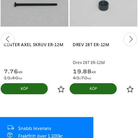
CENTER AXEL SKRUV ER-12M
DREV 28T ER-12M
Drev 28T ER-12M
7,76
19,88
KR
KR
19,40
49,70
KR
KR
KÖP
KÖP
Snabb leverans
Fraktfritt över 1.100kr