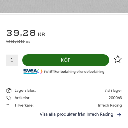
NEDSATT PRIS:
39,28
KR
ORDINARIE PRIS:
98,20
KR
Lägg til
KÖP
Kortbetalning eller delbetalning
Lagerstatus
7 st i lager
Artikelnr
200063
Tillverkare
Intech Racing
Visa alla produkter från Intech Racing