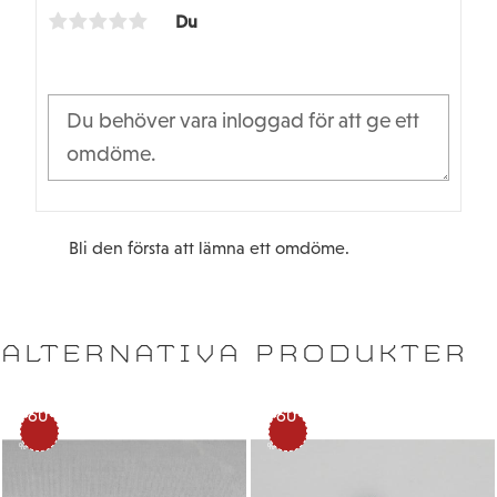
k
Du
Bli den första att lämna ett omdöme.
ALTERNATIVA PRODUKTER
60
60
%
%