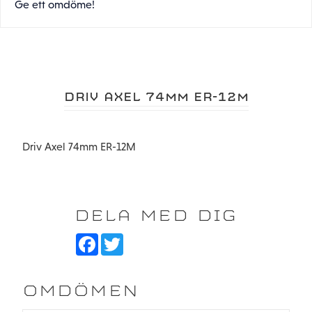
Ge ett omdöme!
DRIV AXEL 74MM ER-12M
Driv Axel 74mm ER-12M
DELA MED DIG
F
T
a
w
c
i
e
t
b
t
OMDÖMEN
o
e
o
r