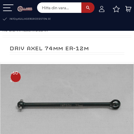
FAVOR
KUN
Meny
INFO@KULLAGERGROSSISTEN.SE
RC-BILAR. RESERVDELAR
DRIV AXEL 74MM ER-12M
60
%