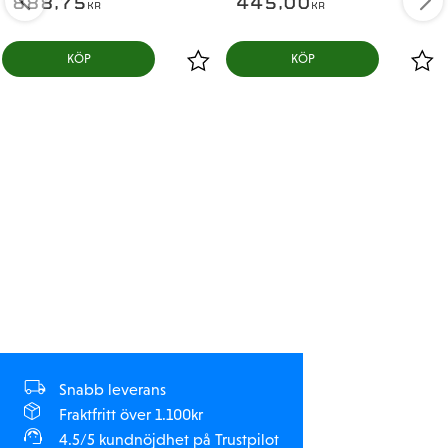
888,75
445,00
KR
KR
KÖP
KÖP
Snabb leverans
Fraktfritt över 1.100kr
4.5/5 kundnöjdhet på Trustpilot