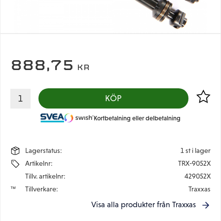
888,75
KR
Lägg til
KÖP
Kortbetalning eller delbetalning
Lagerstatus
1 st i lager
Artikelnr
TRX-9052X
Tillv. artikelnr
429052X
Tillverkare
Traxxas
Visa alla produkter från Traxxas