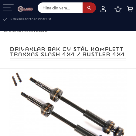
FAVOR
KUN
Meny
INFO@KULLAGERGROSSISTEN.SE
RC-BILAR. RESERVDELAR
DRIVAXLAR BAK CV STÅL KOMPLETT
TRAXXAS SLASH 4X4 / RUSTLER 4X4