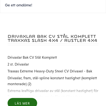
Ge ett omdöme!
DRIVAXLAR BAK CV STÅL KOMPLETT
TRAXXAS SLASH 4X4 / RUSTLER 4X4
Drivaxlar Bak CV Stål Komplett
2 st. Drivaxlar
Traxxas Extreme Heavy-Duty Steel CV Drivaxel - Bak
Drivaxlar, fram, stål-spline konstant hastighet (komplett
monterade) (2)
Extrema kraftiga drivaxlar av stål (konstant hastighet) för
Traxxas Hoss är konstruerade för att tillgodose
prestandan och hållbarhetsbehoven hos de mest
LÄS MER