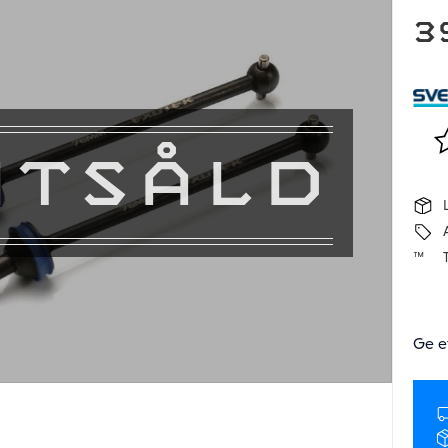
3
Lä
UTSÅLD
Ge e