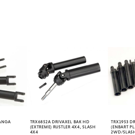
LÅNGA
TRX6852A DRIVAXEL BAK HD
TRX1953 D
(EXTREME) RUSTLER 4X4, SLASH
(ENBART PL
4X4
2WD/SLAS