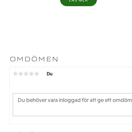
LÄS MER
Kräver
blått gänglås
och cvd olja el
Kompatibilitet;
SLASH 2WD
SLASH 4X4 (BAK)
OMDÖMEN
Du