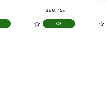
888,75
KR
KR
KÖP