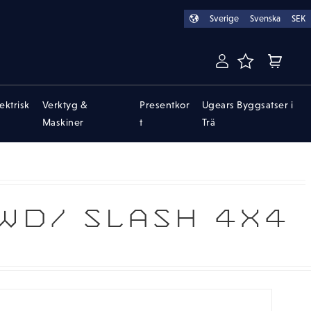
Sverige
Svenska
SEK
FAVORITER
KUNDVA
lektrisk
Verktyg &
Presentkor
Ugears Byggsatser i
Maskiner
t
Trä
WD/ SLASH 4X4