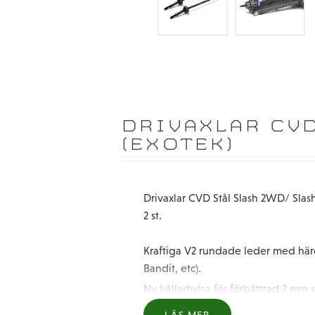
DRIVAXLAR CVD
(EXOTEK)
Drivaxlar CVD Stål Slash 2WD/ Slas
2 st.
Kraftiga V2 rundade leder med härda
Bandit, etc).
Ny hållarhylsa för förbättrad 2 mm s
Reducerat antal delar och stålkonstru