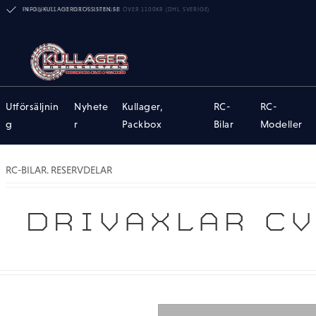
INFO@KULLAGERGROSSISTEN.SE
Utförsäljnin
Nyhete
Kullager,
RC-
RC-
g
r
Packbox
Bilar
Modeller
RC-BILAR. RESERVDELAR
DRIVAXLAR CV