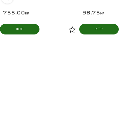
755,00
98,75
KR
KR
KÖP
KÖP