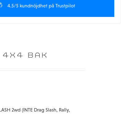
4.5/5 kundnöjdhet på Trustpilot
 4X4 BAK
LASH 2wd (INTE Drag Slash, Rally,
s eller hoppa ut.