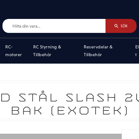
SÖK
RC-
RC Styrning &
Reservdelar &
E
motorer
Tillbehör
Tillbehör
t
D STÅL SLASH 2
BAK (EXOTEK)