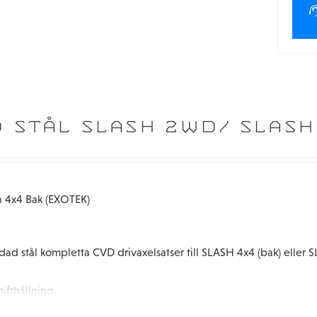
 STÅL SLASH 2WD/ SLASH
h 4x4 Bak (EXOTEK)
d stål kompletta CVD drivaxelsatser till SLASH 4x4 (bak) eller S
tifthållning.
ktion säkerställer tillförlitlig racing utan rädsla för att deformera