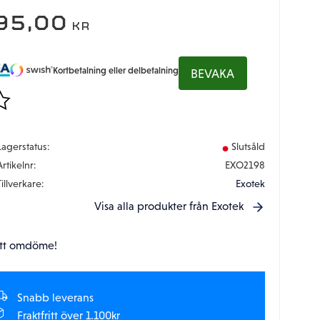
95,00
KR
Kortbetalning eller delbetalning
BEVAKA
gg till i favoriter
Lagerstatus
Slutsåld
Artikelnr
EXO2198
Tillverkare
Exotek
Visa alla produkter från Exotek
tt omdöme!
Snabb leverans
Fraktfritt över 1.100kr