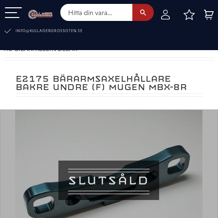
FAVOR
KUN
Meny
INFO@KULLAGERGROSSISTEN.SE
RC-BILAR. RESERVDELAR
E2175 BÄRARMSAXELHÅLLARE
BAKRE UNDRE (F) MUGEN MBX-8R
SLUTSÅLD