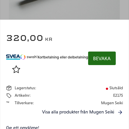
320,00
KR
Kortbetalning eller delbetalning
BEVAKA
Lägg till i favoriter
Lagerstatus
Slutsåld
Artikelnr
E2175
Tillverkare
Mugen Seiki
Visa alla produkter från Mugen Seiki
Ge ett omdöme!