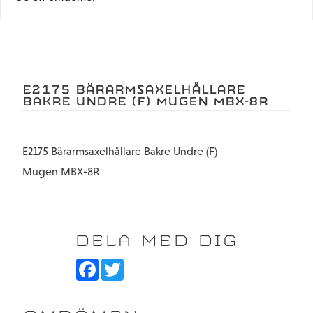
E2175 BÄRARMSAXELHÅLLARE
BAKRE UNDRE (F) MUGEN MBX-8R
E2175 Bärarmsaxelhållare Bakre Undre (F)
Mugen MBX-8R
DELA MED DIG
F
T
a
w
c
i
e
t
b
t