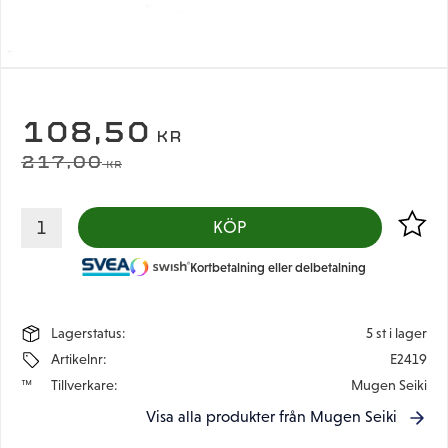
NEDSATT PRIS:
108,50
KR
ORDINARIE PRIS:
217,00
KR
Lägg til
KÖP
Kortbetalning eller delbetalning
Lagerstatus
5 st i lager
Artikelnr
E2419
Tillverkare
Mugen Seiki
Visa alla produkter från Mugen Seiki