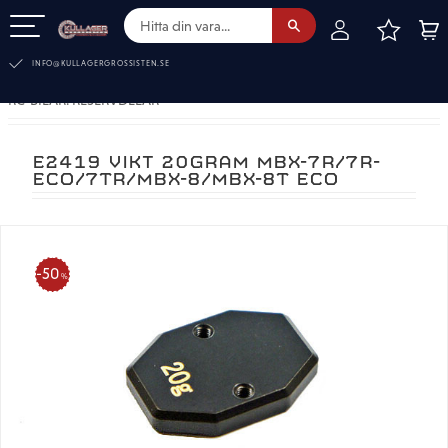
FAVOR
KUN
Meny
INFO@KULLAGERGROSSISTEN.SE
RC-BILAR. RESERVDELAR
E2419 VIKT 20GRAM MBX-7R/7R-
ECO/7TR/MBX-8/MBX-8T ECO
50
%