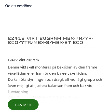
Ge ett omdöme!
E2419 VIKT 20GRAM MBX-7R/7R-
ECO/7TR/MBX-8/MBX-8T ECO
E2419 Vikt 20gram
Denna vikt skall monteras på baksidan av den främre
växellådan eller framför den bakre växellådan.
Du kan öka styrningen och dragkraft vid lågt grepp och
även möjligt att justera balansen fram och bak vid
kurvtagning.
Obs: Fästskruv försänkta 3x8 (2st) ingår inte.
LÄS MER