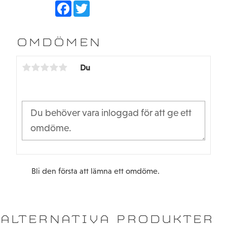
F
T
a
w
c
i
e
t
b
t
OMDÖMEN
o
e
o
r
k
Du
Bli den första att lämna ett omdöme.
ALTERNATIVA PRODUKTER