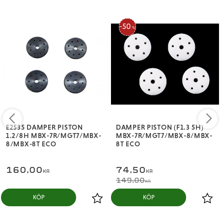
50
%
E2535 DAMPER PISTON
DAMPER PISTON (F1.3 5H)
1.2/8H MBX-7R/MGT7/MBX-
MBX-7R/MGT7/MBX-8/MBX-
8/MBX-8T ECO
8T ECO
160,00
74,50
KR
KR
149,00
KR
KÖP
KÖP