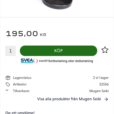
195,00
KR
Lägg til
KÖP
Kortbetalning eller delbetalning
Lagerstatus
2 st i lager
Artikelnr
E2536
Tillverkare
Mugen Seiki
Visa alla produkter från Mugen Seiki
Ge ett omdöme!