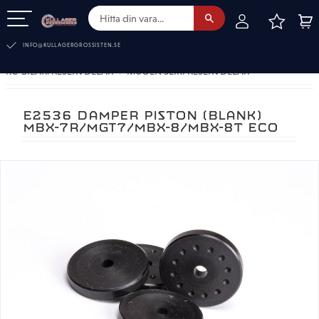
FAVOR
KUN
Meny
INFO@KULLAGERGROSSISTEN.SE
RC-BILAR. RESERVDELAR
MUGEN SEIKI RESERVDELAR
E2536 DAMPER PISTON (BLANK)
MBX-7R/MGT7/MBX-8/MBX-8T ECO