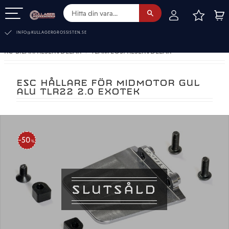
FAVOR
KUN
Meny
INFO@KULLAGERGROSSISTEN.SE
RC-BILAR. RESERVDELAR
TEAM LOSI RESERVDELAR
ESC HÅLLARE FÖR MIDMOTOR GUL
ALU TLR22 2.0 EXOTEK
50
%
SLUTSÅLD