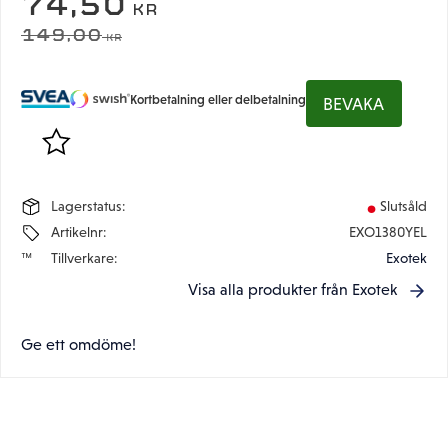
NEDSATT PRIS:
74,50
KR
ORDINARIE PRIS:
149,00
KR
Kortbetalning eller delbetalning
BEVAKA
Lägg till i favoriter
Lagerstatus
Slutsåld
Artikelnr
EXO1380YEL
Tillverkare
Exotek
Visa alla produkter från Exotek
Ge ett omdöme!