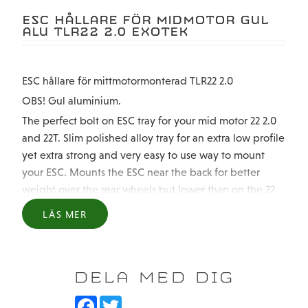
ESC HÅLLARE FÖR MIDMOTOR GUL
ALU TLR22 2.0 EXOTEK
ESC hållare för mittmotormonterad TLR22 2.0
OBS! Gul aluminium.
The perfect bolt on ESC tray for your mid motor 22 2.0
and 22T. Slim polished alloy tray for an extra low profile
yet extra strong and very easy to use way to mount
your ESC. Mounts the ESC near the back for better
weight over the rear wheels but lower than on the 22
waterfall brace. Allows for easy install and removal of
LÄS MER
your shorty lipo as well. Fully compatible with the 22
2.0 Rear Motor battery tray and strap for extra secure
and convenient battery placement.
DELA MED DIG
36mm wide by 34mm long mounting surface for any
race bred esc.
F
T