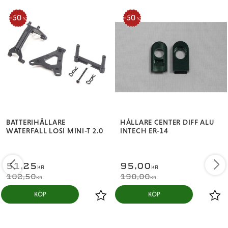
50
50
%
%
BATTERIHÅLLARE
HÅLLARE CENTER DIFF ALU
WATERFALL LOSI MINI-T 2.0
INTECH ER-14
51,25
95,00
KR
KR
102,50
190,00
KR
KR
KÖP
KÖP