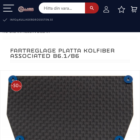
FAVOR
KUN
Meny
INFO@KULLAGERGROSSISTEN.SE
RC-BILAR. RESERVDELAR
FARTREGLAGE PLATTA KOLFIBER
ASSOCIATED B6.1/B6
50
%