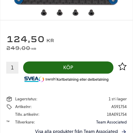
NEDSATT PRIS:
124,50
KR
ORDINARIE PRIS:
249,00
KR
Lägg til
KÖP
Kortbetalning eller delbetalning
Lagerstatus
1 st i lager
Artikelnr
AS91754
Tillv. artikelnr
18AE91754
Tillverkare
Team Associated
Visa alla produkter från Team Associated