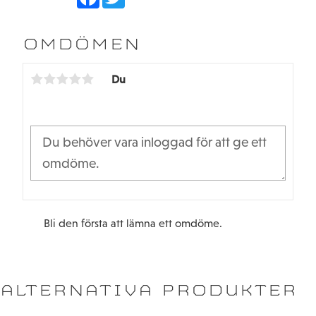
a
w
c
i
e
t
b
t
OMDÖMEN
o
e
o
r
k
Du
Bli den första att lämna ett omdöme.
ALTERNATIVA PRODUKTER