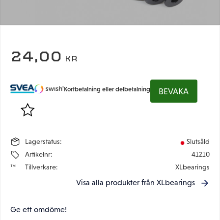
24,00
KR
Kortbetalning eller delbetalning
BEVAKA
Lägg till i favoriter
Lagerstatus
Slutsåld
Artikelnr
41210
Tillverkare
XLbearings
Visa alla produkter från XLbearings
Ge ett omdöme!