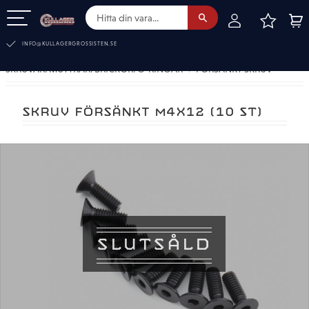
FAVOR
KUN
Meny
INFO@KULLAGERGROSSISTEN.SE
SKRUVAR. MUTTRAR. BRICKOR. O-RINGAR
FÖRSÄNKT SKRUV
SKRUV FÖRSÄNKT M4X12 (10 ST)
SLUTSÅLD