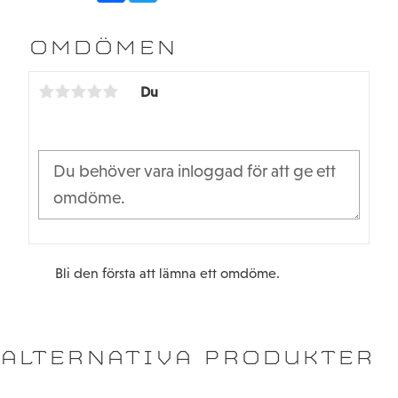
c
i
e
t
b
t
OMDÖMEN
o
e
o
r
k
Du
Bli den första att lämna ett omdöme.
ALTERNATIVA PRODUKTER