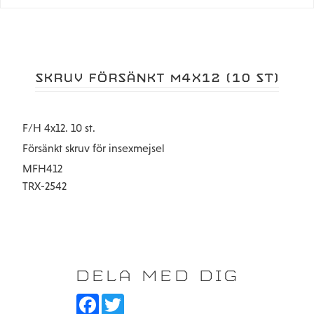
SKRUV FÖRSÄNKT M4X12 (10 ST)
F/H 4x12. 10 st.
Försänkt skruv för insexmejsel
MFH412
TRX-2542
DELA MED DIG
F
T
a
w