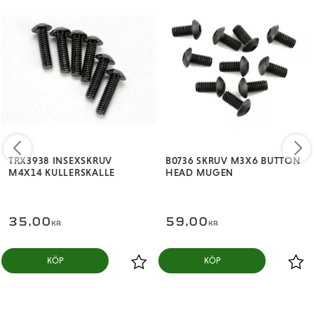
TRX3938 INSEXSKRUV
B0736 SKRUV M3X6 BUTTON
M4X14 KULLERSKALLE
HEAD MUGEN
35,00
59,00
KR
KR
KÖP
KÖP