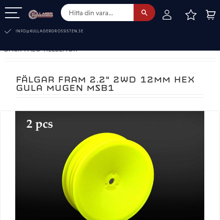
FAVOR
KUN
Meny
INFO@KULLAGERGROSSISTEN.SE
DÄCK-FÄLG-TILLBEHÖR
FÄLGAR FRAM 2.2" 2WD 12MM HEX
GULA MUGEN MSB1