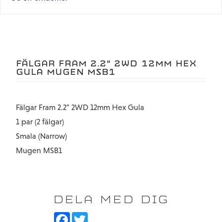
FÄLGAR FRAM 2.2" 2WD 12MM HEX
GULA MUGEN MSB1
Fälgar Fram 2.2" 2WD 12mm Hex Gula
1 par (2 fälgar)
Smala (Narrow)
Mugen MSB1
DELA MED DIG
F
T