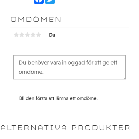
a
w
c
i
e
t
b
t
OMDÖMEN
o
e
o
r
k
Du
Bli den första att lämna ett omdöme.
ALTERNATIVA PRODUKTER