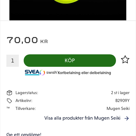
70,00
KR
Lägg til
KÖP
Kortbetalning eller delbetalning
Lagerstatus
2 st i lager
Artikelnr
B2909Y
Tillverkare
Mugen Seiki
Visa alla produkter från Mugen Seiki
Ge ett omdöme!