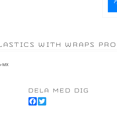
LASTICS WITH WRAPS PR
to-MX
DELA MED DIG
F
T
a
w
c
i
e
t
b
t