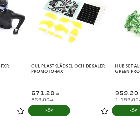
 FXR
GUL PLASTKLÄDSEL OCH DEKALER
HUB SET 
PROMOTO-MX
GREEN PR
671,20
959,20
KR
839,00
1 199,00
KR
KÖP
KÖP