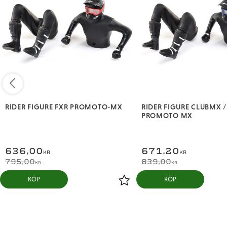
RIDER FIGURE FXR PROMOTO-MX
RIDER FIGURE CLUBMX /
PROMOTO MX
636,00
671,20
KR
KR
795,00
839,00
KR
KR
KÖP
KÖP