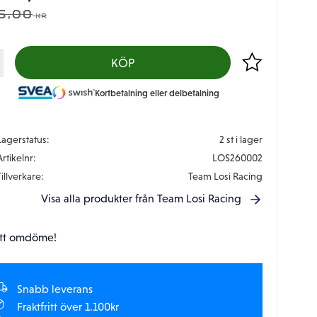
DINARIE PRIS:
5,00
KR
Lägg till i favor
KÖP
Kortbetalning eller delbetalning
Lagerstatus
2 st i lager
Artikelnr
LOS260002
Tillverkare
Team Losi Racing
Visa alla produkter från Team Losi Racing
tt omdöme!
Snabb leverans
Fraktfritt över 1.100kr