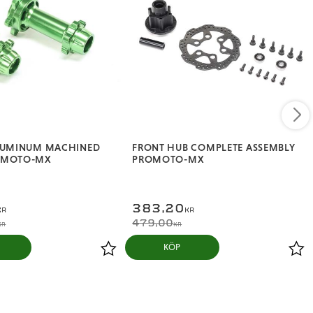
ALUMINUM MACHINED
FRONT HUB COMPLETE ASSEMBLY
OMOTO-MX
PROMOTO-MX
383,20
KR
KR
479,00
KR
KR
KÖP