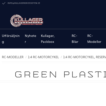
INFO@KULLAGERGROSSISTEN.SE
Utförsäljnin
Nyhete
Kullager,
RC-
RC-
g
r
Packbox
Bilar
Modeller
RC-MODELLER
1:4 RC-MOTORCYKEL
1:4 RC-MOTORCYKEL, RESER
GREEN PLAST