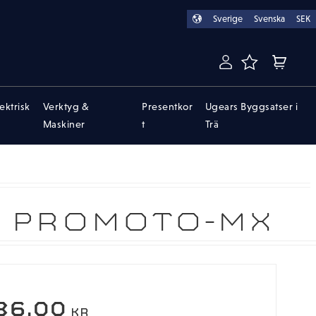
Sverige
Svenska
SEK
FAVORITER
KUNDVA
lektrisk
Verktyg &
Presentkor
Ugears Byggsatser i
Maskiner
t
Trä
S PROMOTO-MX
EDSATT PRIS:
36,00
KR