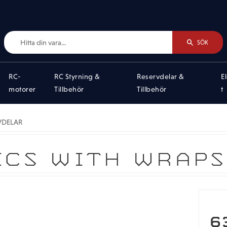
SÖK
RC-
RC Styrning &
Reservdelar &
E
motorer
Tillbehör
Tillbehör
t
VDELAR
ICS WITH WRAP
N
6