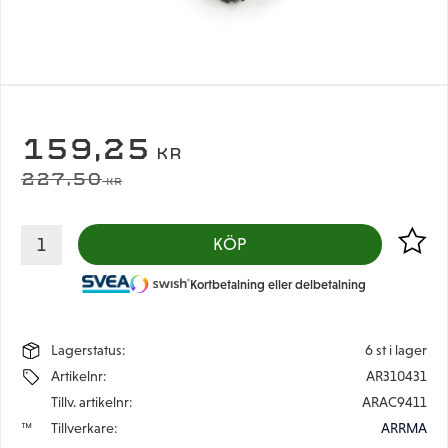
NEDSATT PRIS:
159,25
KR
ORDINARIE PRIS:
227,50
KR
Lägg til
KÖP
Kortbetalning eller delbetalning
Lagerstatus
6 st i lager
Artikelnr
AR310431
Tillv. artikelnr
ARAC9411
Tillverkare
ARRMA