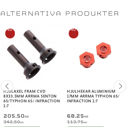
ALTERNATIVA PRODUKTER
40
40
%
%
HJULAXEL FRAM CVD
HJULHEXAR ALUMINIUM
8X33.5MM ARRMA SENTON
17MM ARRMA TYPHON 6S/
6S/TYPHON 6S/ INFRACTION
INFRACTION 1:7​
1:7​
205,50
68,25
KR
KR
342,50
113,75
KR
KR