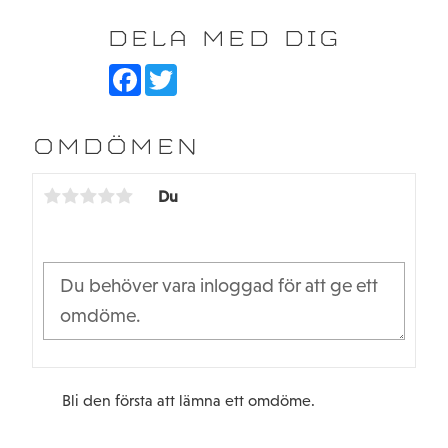
DELA MED DIG
F
T
a
w
c
i
e
t
b
t
OMDÖMEN
o
e
o
r
k
Du
Bli den första att lämna ett omdöme.