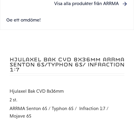
Visa alla produkter från ARRMA
Ge ett omdöme!
HJULAXEL BAK CVD 8X36MM ARRMA
SENTON 6S/TYPHON 6S/ INFRACTION
1:7
Hjulaxel Bak CVD 8x36mm
2 st.
ARRMA Senton 6S / Typhon 6S / Infraction 1:7 /
Mojave 6S