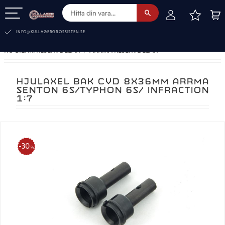
FAVOR
KUN
Meny
INFO@KULLAGERGROSSISTEN.SE
RC-BILAR. RESERVDELAR
ARRMA RESERVDELAR
HJULAXEL BAK CVD 8X36MM ARRMA
SENTON 6S/TYPHON 6S/ INFRACTION
1:7
30
%