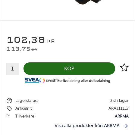
NEDSATT PRIS:
102,38
KR
ORDINARIE PRIS:
113,75
KR
Lägg til
KÖP
Kortbetalning eller delbetalning
Lagerstatus
2 st i lager
Artikelnr
ARA311117
Tillverkare
ARRMA
Visa alla produkter från ARRMA