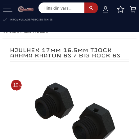
FAVOR
KUN
Meny
INFO@KULLAGERGROSSISTEN.SE
RC-BILAR. RESERVDELAR
HJULHEX 17MM 16.5MM TJOCK
ARRMA KRATON 6S / BIG ROCK 6S
10
%