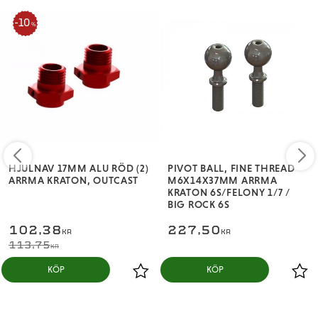
10
%
HJULNAV 17MM ALU RÖD (2)
PIVOT BALL, FINE THREAD
ARRMA KRATON, OUTCAST
M6X14X37MM ARRMA
KRATON 6S/FELONY 1/7 /
BIG ROCK 6S
102,38
227,50
KR
KR
113,75
KR
KÖP
KÖP