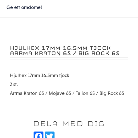
Ge ett omdöme!
HJULHEX 17MM 16.5MM TJOCK
ARRMA KRATON 6S / BIG ROCK 6S
Hjulhex 17mm 16.5mm tjock
2 st.
Arrma Kraton 6S / Mojave 6S / Talion 6S / Big Rock 6S
DELA MED DIG
F
T