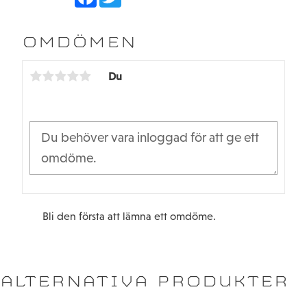
a
w
c
i
e
t
b
t
OMDÖMEN
o
e
o
r
k
Du
Bli den första att lämna ett omdöme.
ALTERNATIVA PRODUKTER