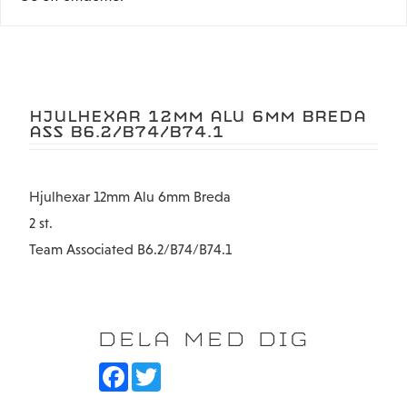
HJULHEXAR 12MM ALU 6MM BREDA
ASS B6.2/B74/B74.1
Hjulhexar 12mm Alu 6mm Breda
2 st.
Team Associated B6.2/B74/B74.1
DELA MED DIG
F
T
a
w
c
i