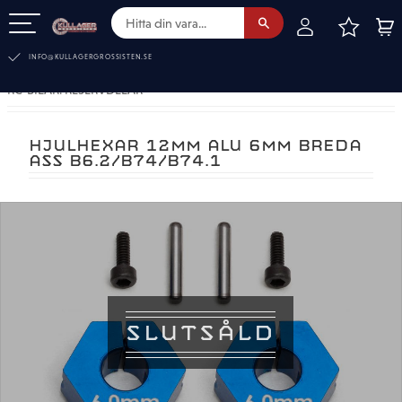
FAVOR
KUN
Meny
INFO@KULLAGERGROSSISTEN.SE
RC-BILAR. RESERVDELAR
HJULHEXAR 12MM ALU 6MM BREDA
ASS B6.2/B74/B74.1
SLUTSÅLD