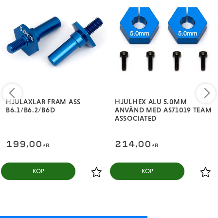
HJULAXLAR FRAM ASS
HJULHEX ALU 5.0MM
B6.1/B6.2/B6D
ANVÄND MED AS71019 TEAM
ASSOCIATED
199,00
214,00
KR
KR
KÖP
KÖP