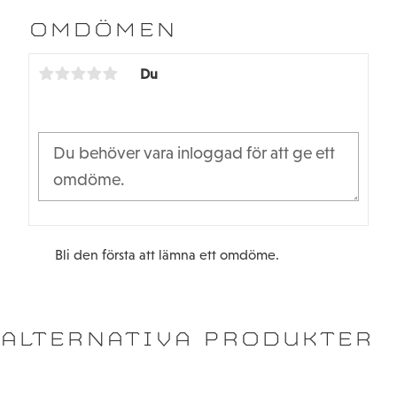
e
t
b
t
OMDÖMEN
o
e
o
r
k
Du
Bli den första att lämna ett omdöme.
ALTERNATIVA PRODUKTER