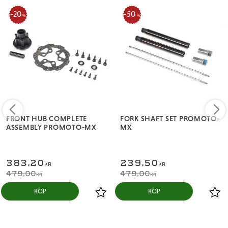
20
50
%
%
FRONT HUB COMPLETE
FORK SHAFT SET PROMOTO-
ASSEMBLY PROMOTO-MX
MX
383,20
239,50
KR
KR
479,00
479,00
KR
KR
KÖP
KÖP