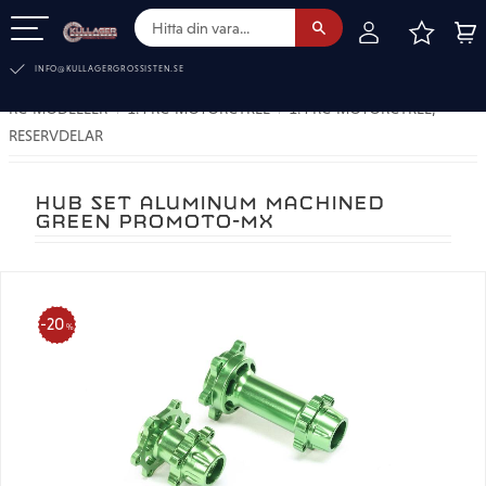
FAVOR
KUN
Meny
INFO@KULLAGERGROSSISTEN.SE
RC-MODELLER
1:4 RC-MOTORCYKEL
1:4 RC-MOTORCYKEL,
RESERVDELAR
HUB SET ALUMINUM MACHINED
GREEN PROMOTO-MX
20
%