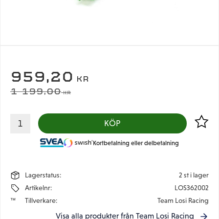
NEDSATT PRIS:
959,20
KR
ORDINARIE PRIS:
1 199,00
KR
Lägg til
KÖP
Kortbetalning eller delbetalning
Lagerstatus
2 st i lager
Artikelnr
LOS362002
Tillverkare
Team Losi Racing
Visa alla produkter från Team Losi Racing