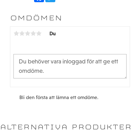
c
i
e
t
b
t
OMDÖMEN
o
e
o
r
k
Du
Bli den första att lämna ett omdöme.
ALTERNATIVA PRODUKTER