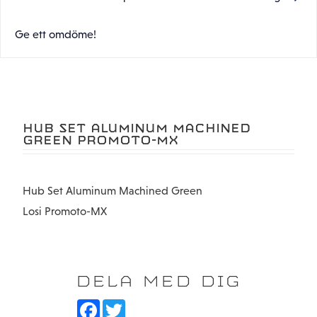
Ge ett omdöme!
HUB SET ALUMINUM MACHINED
GREEN PROMOTO-MX
Hub Set Aluminum Machined Green
Losi Promoto-MX
DELA MED DIG
F
T
a
w