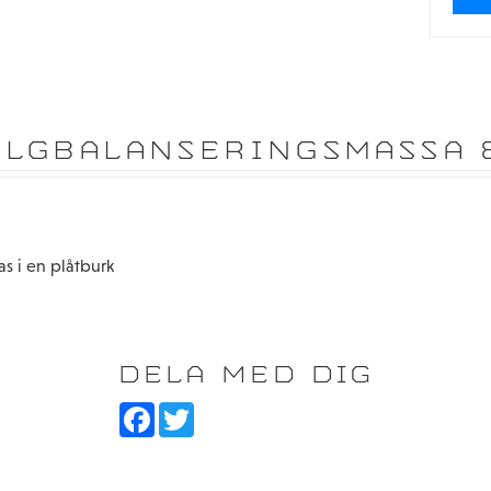
ÄLGBALANSERINGSMASSA 
s i en plåtburk
DELA MED DIG
F
T
a
w
c
i
e
t
b
t