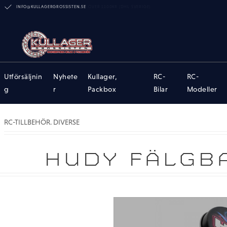
INFO@KULLAGERGROSSISTEN.SE
Utförsäljnin
Nyhete
Kullager,
RC-
RC-
g
r
Packbox
Bilar
Modeller
RC-TILLBEHÖR. DIVERSE
HUDY FÄLGB