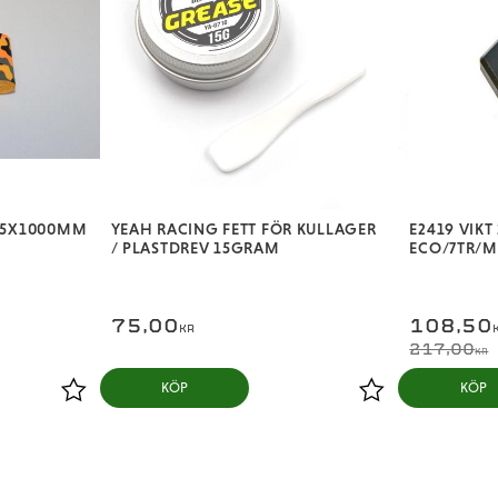
25X1000MM
YEAH RACING FETT FÖR KULLAGER
E2419 VIK
/ PLASTDREV 15GRAM
ECO/7TR/M
75,00
108,50
KR
217,00
KR
KÖP
KÖP