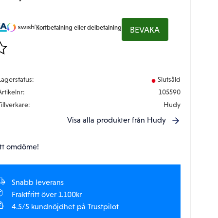
Kortbetalning eller delbetalning
BEVAKA
gg till i favoriter
Lagerstatus
Slutsåld
Artikelnr
105590
Tillverkare
Hudy
Visa alla produkter från Hudy
tt omdöme!
Snabb leverans
Fraktfritt över 1.100kr
4.5/5 kundnöjdhet på Trustpilot