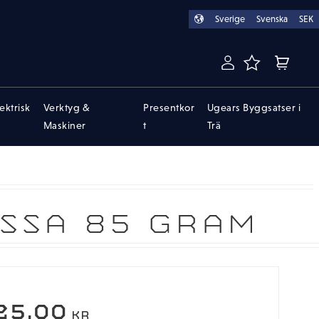
Sverige
Svenska
SEK
FAVORITER
KUNDVA
lektrisk
Verktyg &
Presentkor
Ugears Byggsatser i
Maskiner
t
Trä
SSA 85 GRAM
25,00
KR