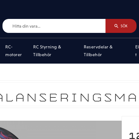
SÖK
RC-
RC Styrning &
Reservdelar &
E
motorer
Tillbehör
Tillbehör
t
ALANSERINGSMA
1