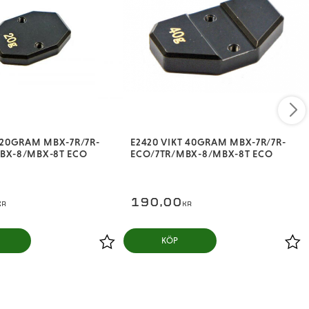
T 20GRAM MBX-7R/7R-
E2420 VIKT 40GRAM MBX-7R/7R-
BX-8/MBX-8T ECO
ECO/7TR/MBX-8/MBX-8T ECO
190,00
KR
KR
KÖP