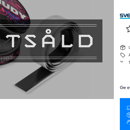
Lä
UTSÅLD
Ge e