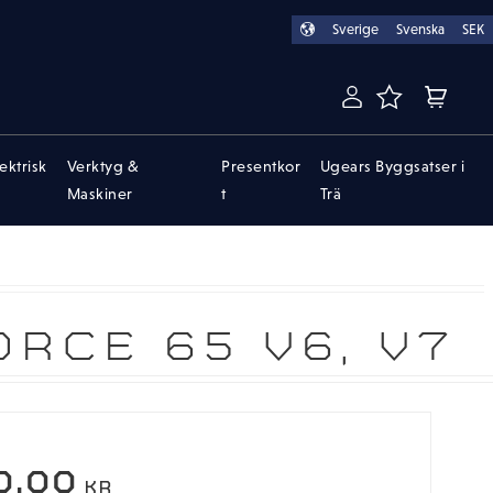
Sverige
Svenska
SEK
FAVORITER
KUNDVA
lektrisk
Verktyg &
Presentkor
Ugears Byggsatser i
Maskiner
t
Trä
RCE 65 V6, V7
EDSATT PRIS:
0,00
KR