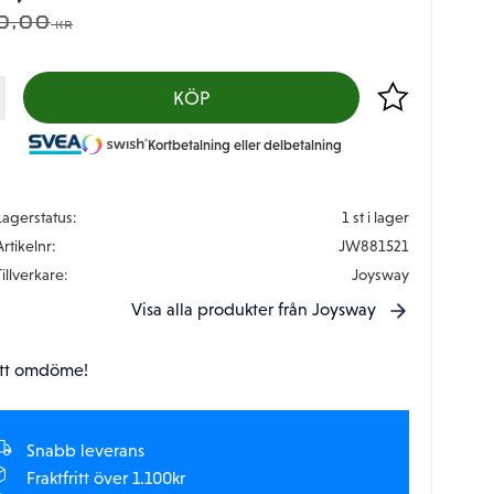
DINARIE PRIS:
0,00
KR
Lägg till i favor
KÖP
Kortbetalning eller delbetalning
Lagerstatus
1 st i lager
Artikelnr
JW881521
Tillverkare
Joysway
Visa alla produkter från Joysway
tt omdöme!
Snabb leverans
Fraktfritt över 1.100kr