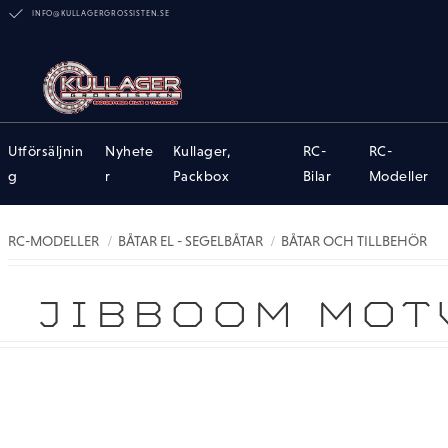
INFO@KULLAGERGROSSISTEN.SE
Utförsäljnin
Nyhete
Kullager,
RC-
RC-
g
r
Packbox
Bilar
Modeller
RC-MODELLER
BÅTAR EL - SEGELBÅTAR
BÅTAR OCH TILLBEHÖR
JIBBOOM MOTV