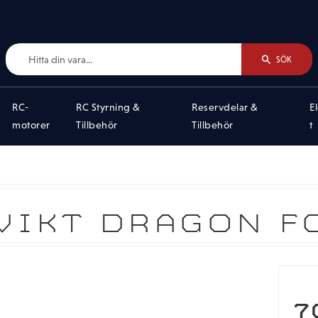
SÖK
RC-
RC Styrning &
Reservdelar &
E
motorer
Tillbehör
Tillbehör
t
IKT DRAGON FO
N
7