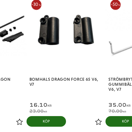
30
50
%
%
RAGON
BOMHALS DRAGON FORCE 65 V6,
STRÖMBRY
V7
GUMMIBÄL
V6, V7
16,10
35,00
KR
KR
23,00
70,00
KR
KR
KÖP
KÖP