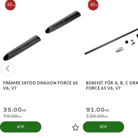
50
30
%
%
FRÄMRE SKYDD DRAGON FORCE 65
BOMSET FÖR A, B, C D
V6, V7
FORCE 65 V6, V7
35,00
91,00
KR
KR
70,00
130,00
KR
KR
KÖP
KÖP