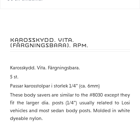
KAROSSKYDD. VITA.
(FÄRGNINGSBARA). RPM.
Karosskydd. Vita. Färgningsbara.
5 st.
Passar karosstolpar i storlek 1/4" (ca. 6mm)
These body savers are similar to the #8030 except they
fit the larger dia. posts (1/4") usually related to Losi
vehicles and most sedan body posts. Molded in white
dyeable nylon.