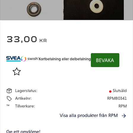
33,00
KR
Kortbetalning eller delbetalning
BEVAKA
Lägg till i favoriter
Lagerstatus
Slutsåld
Artikelnr
RPM80341
Tillverkare
RPM
Visa alla produkter från RPM
Ge ett omdöme!