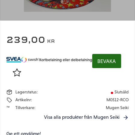
239,00
KR
Kortbetalning eller delbetalning
BEVAKA
Lägg till i favoriter
Lagerstatus
Slutsåld
Artikelnr
M0512-RCO
Tillverkare
Mugen Seiki
Visa alla produkter från Mugen Seiki
Ge ett omdöme!