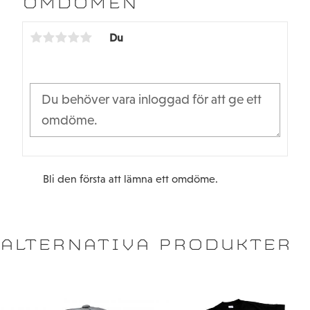
OMDÖMEN
o
e
o
r
k
Du
Bli den första att lämna ett omdöme.
ALTERNATIVA PRODUKTER