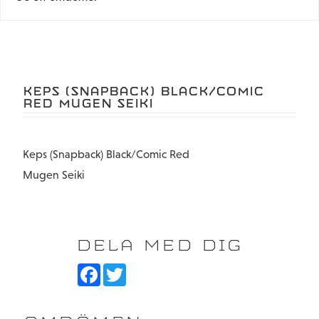
KEPS (SNAPBACK) BLACK/COMIC
RED MUGEN SEIKI
Keps (Snapback) Black/Comic Red
Mugen Seiki
DELA MED DIG
F
T
a
w
c
i
e
t
b
t