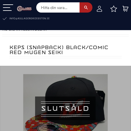
FAVOR
KUN
Meny
INFO@KULLAGERGROSSISTEN.SE
RC-BILAR. RESERVDELAR
KEPS (SNAPBACK) BLACK/COMIC
RED MUGEN SEIKI
SLUTSÅLD