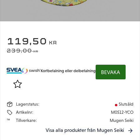
NEDSATT PRIS:
119,50
KR
ORDINARIE PRIS:
239,00
KR
Kortbetalning eller delbetalning
BEVAKA
Lägg till i favoriter
Lagerstatus
Slutsåld
Artikelnr
M0512-YCO
Tillverkare
Mugen Seiki
Visa alla produkter från Mugen Seiki