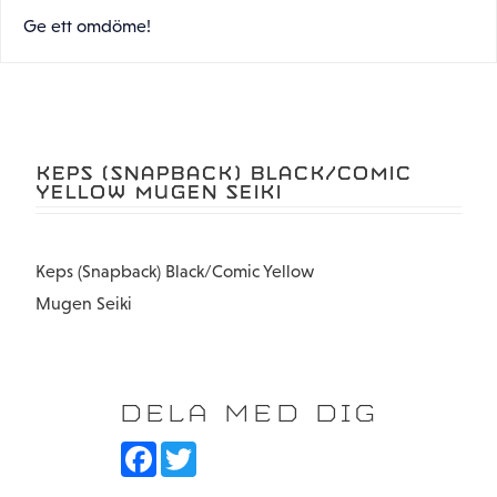
Ge ett omdöme!
KEPS (SNAPBACK) BLACK/COMIC
YELLOW MUGEN SEIKI
Keps (Snapback) Black/Comic Yellow
Mugen Seiki
DELA MED DIG
F
T
a
w
c
i