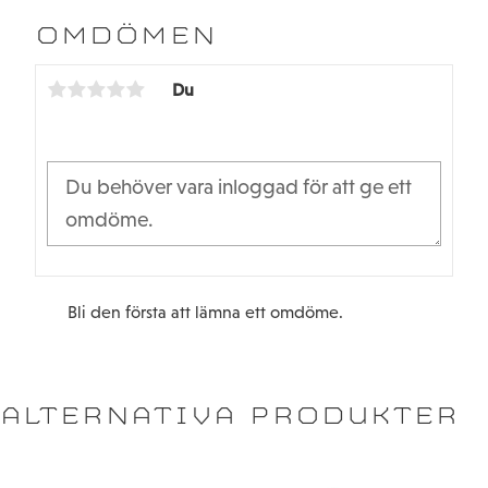
e
t
b
t
OMDÖMEN
o
e
o
r
k
Du
Bli den första att lämna ett omdöme.
ALTERNATIVA PRODUKTER