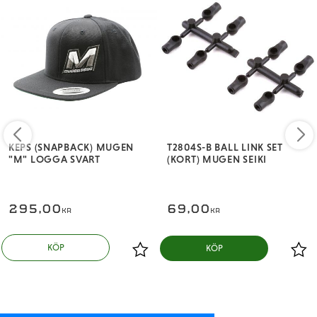
KEPS (SNAPBACK) MUGEN
T2804S-B BALL LINK SET
"M" LOGGA SVART
(KORT) MUGEN SEIKI
295,00
69,00
KR
KR
KÖP
KÖP