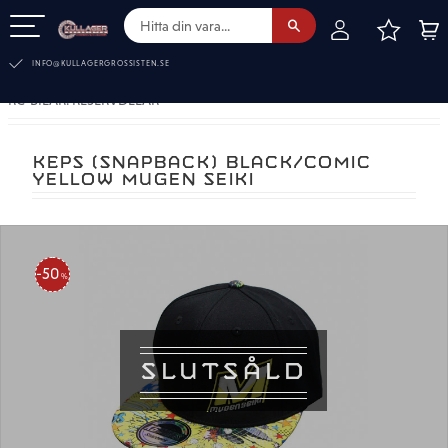
FAVOR
KUN
Meny
INFO@KULLAGERGROSSISTEN.SE
RC-BILAR. RESERVDELAR
KEPS (SNAPBACK) BLACK/COMIC
YELLOW MUGEN SEIKI
50
%
SLUTSÅLD