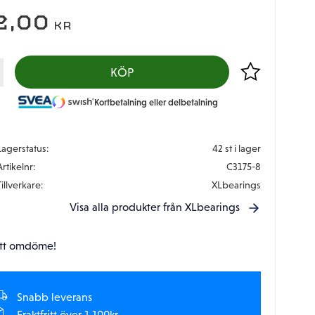
2,00
KR
Lägg till i favor
KÖP
Kortbetalning eller delbetalning
Lagerstatus
42 st i lager
Artikelnr
C3175-8
Tillverkare
XLbearings
Visa alla produkter från XLbearings
tt omdöme!
Snabb leverans
Fraktfritt över 1.100kr