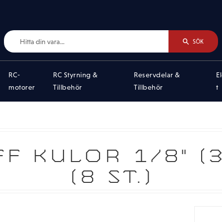
SÖK
RC-
RC Styrning &
Reservdelar &
E
motorer
Tillbehör
Tillbehör
t
F KULOR 1/8" (
(8 ST.)