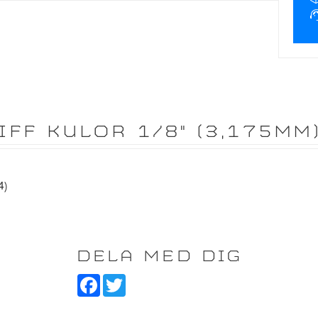
FF KULOR 1/8" (3,175MM) 
4)
DELA MED DIG
F
T
a
w
c
i
e
t