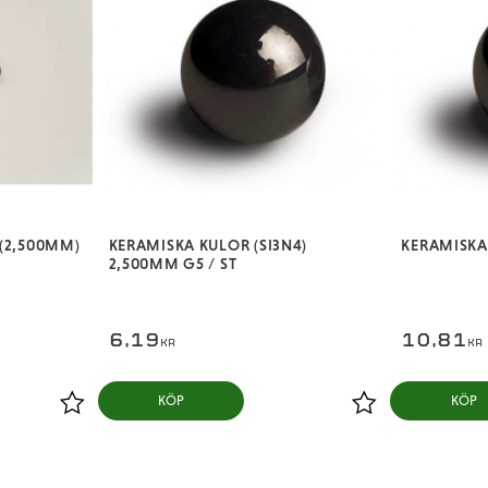
 (2,500MM)
KERAMISKA KULOR (SI3N4)
KERAMISKA
2,500MM G5 / ST
6,19
10,81
KR
KR
KÖP
KÖP