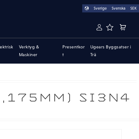
Sverige
Svenska
SEK
FAVORITER
KUNDVA
lektrisk
Verktyg &
Presentkor
Ugears Byggsatser i
Maskiner
t
Trä
3,175MM) SI3N4