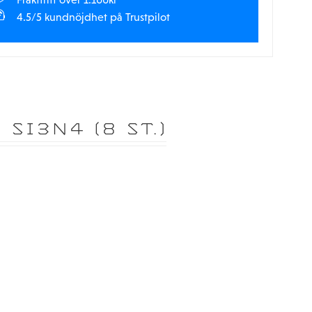
4.5/5 kundnöjdhet på Trustpilot
SI3N4 (8 ST.)