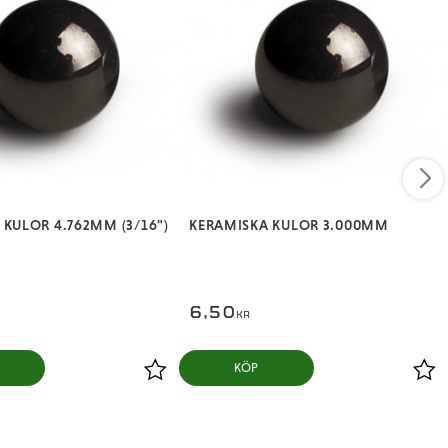
 KULOR 4.762MM (3/16")
KERAMISKA KULOR 3.000MM
6,50
KR
KÖP