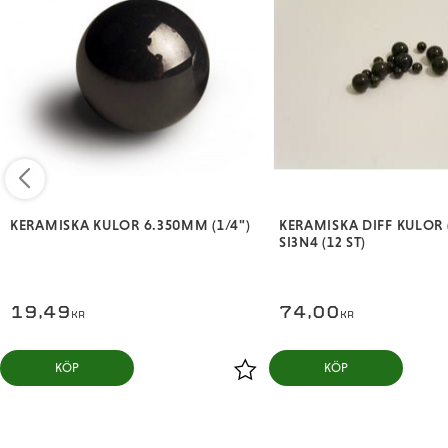
KERAMISKA KULOR 6.350MM (1/4")
KERAMISKA DIFF KULOR
SI3N4 (12 ST)
19,49
74,00
KR
KR
KÖP
KÖP