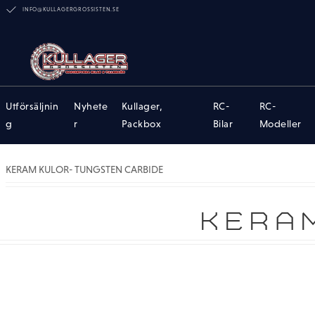
INFO@KULLAGERGROSSISTEN.SE
Utförsäljnin
Nyhete
Kullager,
RC-
RC-
g
r
Packbox
Bilar
Modeller
KERAM KULOR- TUNGSTEN CARBIDE
KERA