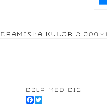
KERAMISKA KULOR 3.000M
DELA MED DIG
F
T
a
w
c
i