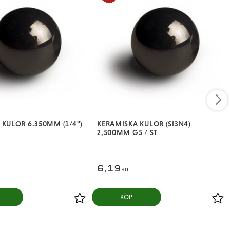
 KULOR 6.350MM (1/4")
KERAMISKA KULOR (SI3N4)
2,500MM G5 / ST
6,19
KR
KÖP