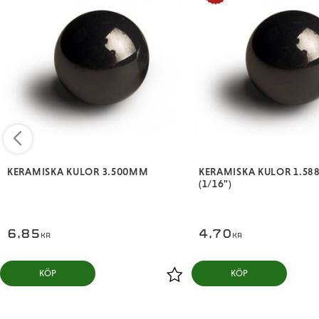
KERAMISKA KULOR 3.500MM
KERAMISKA KULOR 1.5
(1/16")
6,85
4,70
KR
KR
KÖP
KÖP