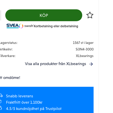
Lägg till i favor
KÖP
Kortbetalning eller delbetalning
Lagerstatus
1567 st i lager
Artikelnr
Si3N4-3000
Tillverkare
XLbearings
Visa alla produkter från XLbearings
tt omdöme!
Snabb leverans
Fraktfritt över 1.100kr
4.5/5 kundnöjdhet på Trustpilot