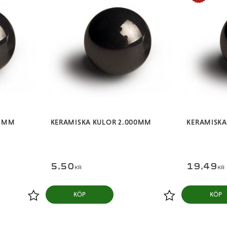
88MM
KERAMISKA KULOR 2.000MM
KERAMISKA
5,50
19,49
KR
KR
KÖP
KÖP