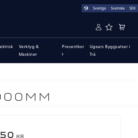
Sverige
Svenska
SEK
FAVORITER
KUNDVA
lektrisk
Verktyg &
Presentkor
Ugears Byggsatser i
Maskiner
t
Trä
000MM
,50
KR