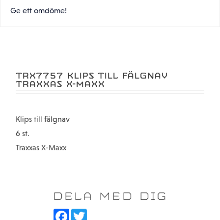
Ge ett omdöme!
TRX7757 KLIPS TILL FÄLGNAV
TRAXXAS X-MAXX
Klips till fälgnav
6 st.
Traxxas X-Maxx
DELA MED DIG
F
T