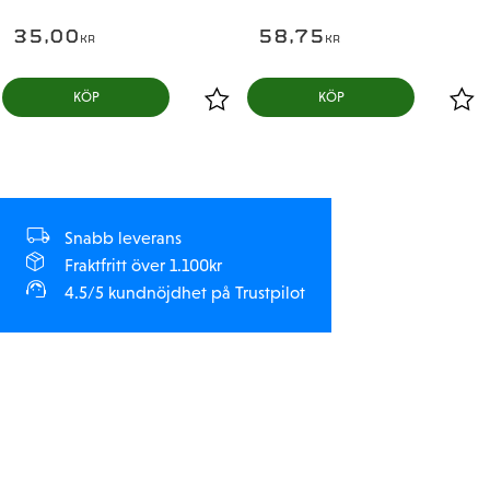
35,00
58,75
KR
KR
KÖP
KÖP
Snabb leverans
Fraktfritt över 1.100kr
4.5/5 kundnöjdhet på Trustpilot