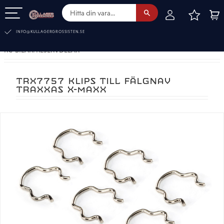
FAVOR
KUN
Meny
INFO@KULLAGERGROSSISTEN.SE
RC-BILAR. RESERVDELAR
TRX7757 KLIPS TILL FÄLGNAV
TRAXXAS X-MAXX