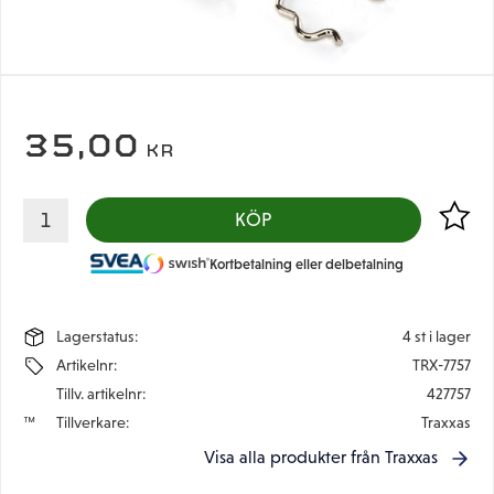
35,00
KR
Lägg til
KÖP
Kortbetalning eller delbetalning
Lagerstatus
4 st i lager
Artikelnr
TRX-7757
Tillv. artikelnr
427757
Tillverkare
Traxxas
Visa alla produkter från Traxxas