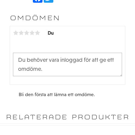
a
w
c
i
e
t
b
t
OMDÖMEN
o
e
o
r
k
Du
Bli den första att lämna ett omdöme.
RELATERADE PRODUKTER