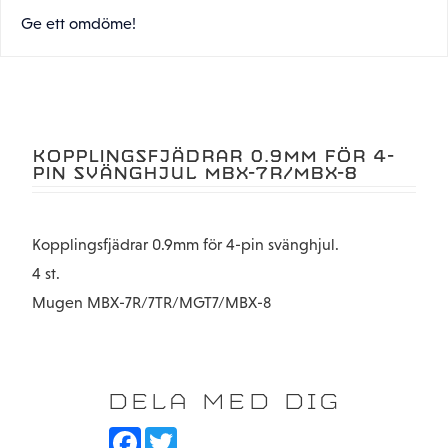
Ge ett omdöme!
KOPPLINGSFJÄDRAR 0.9MM FÖR 4-
PIN SVÄNGHJUL MBX-7R/MBX-8
Kopplingsfjädrar 0.9mm för 4-pin svänghjul.
4 st.
Mugen MBX-7R/7TR/MGT7/MBX-8
DELA MED DIG
F
T