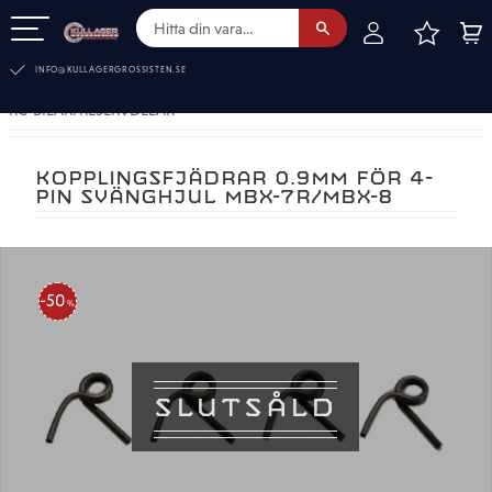
FAVOR
KUN
Meny
INFO@KULLAGERGROSSISTEN.SE
RC-BILAR. RESERVDELAR
KOPPLINGSFJÄDRAR 0.9MM FÖR 4-
PIN SVÄNGHJUL MBX-7R/MBX-8
50
%
SLUTSÅLD