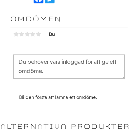
a
w
c
i
e
t
b
t
OMDÖMEN
o
e
o
r
k
Du
Bli den första att lämna ett omdöme.
ALTERNATIVA PRODUKTER