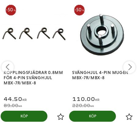
50
50
%
%
KOPPLINGSFJÄDRAR 0.8MM
SVÄNGHJUL 4-PIN MUGEN
FÖR 4-PIN SVÄNGHJUL
MBX-7R/MBX-8
MBX-7R/MBX-8
44,50
110,00
KR
KR
89,00
220,00
KR
KR
KÖP
KÖP