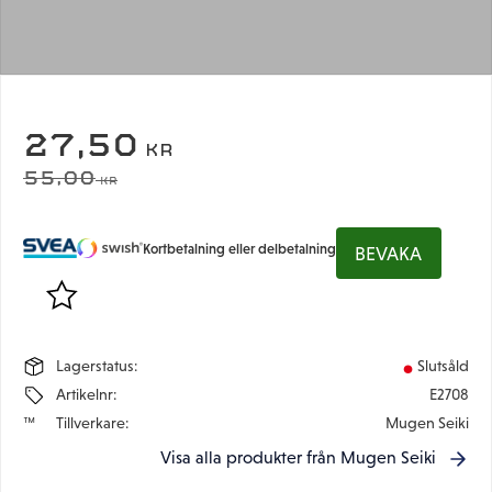
NEDSATT PRIS:
27,50
KR
ORDINARIE PRIS:
55,00
KR
Kortbetalning eller delbetalning
BEVAKA
Lägg till i favoriter
Lagerstatus
Slutsåld
Artikelnr
E2708
Tillverkare
Mugen Seiki
Visa alla produkter från Mugen Seiki