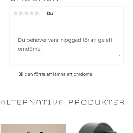
o
e
o
r
k
Du
Bli den första att lämna ett omdöme.
ALTERNATIVA PRODUKTER