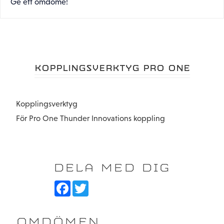
Ge ett omdöme!
KOPPLINGSVERKTYG PRO ONE
Kopplingsverktyg
För Pro One Thunder Innovations koppling
DELA MED DIG
F
T
a
w
c
i
e
t
b
t
OMDÖMEN