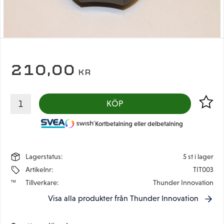
210,00
KR
Lägg til
KÖP
Kortbetalning eller delbetalning
Lagerstatus
5 st i lager
Artikelnr
TIT003
Tillverkare
Thunder Innovation
Visa alla produkter från Thunder Innovation