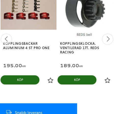
KOPPLINGSBACKAR
KOPPLINGSKLOCKA.
ALUMINIUM 4 ST PRO ONE
VENTILERAD 17T. REDS
RACING
195,00
189,00
KR
KR
KÖP
KÖP
Snabb leverans