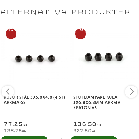
ALTERNATIVA PRODUKTER
40
40
%
%
KULOR STÅL 3X5.8X4.8 (4 ST)
STÖTDÄMPARE KULA
ARRMA 6S
3X6.8X6.3MM ARRMA
KRATON 6S
77,25
136,50
KR
KR
128,75
227,50
KR
KR