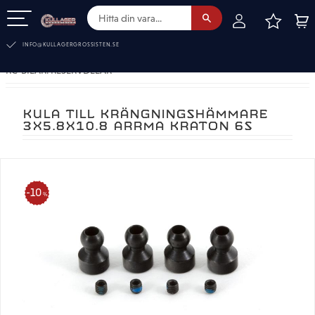
FAVOR
KUN
Meny
INFO@KULLAGERGROSSISTEN.SE
RC-BILAR. RESERVDELAR
KULA TILL KRÄNGNINGSHÄMMARE
3X5.8X10.8 ARRMA KRATON 6S
10
%