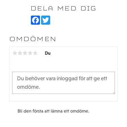
DELA MED DIG
F
T
a
w
c
i
e
t
b
t
OMDÖMEN
o
e
o
r
k
Du
Bli den första att lämna ett omdöme.