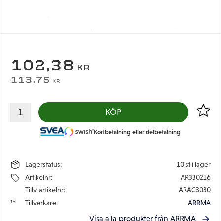
NEDSATT PRIS:
102,38
KR
ORDINARIE PRIS:
113,75
KR
Lägg til
KÖP
Kortbetalning eller delbetalning
Lagerstatus
10 st i lager
Artikelnr
AR330216
Tillv. artikelnr
ARAC3030
Tillverkare
ARRMA
Visa alla produkter från ARRMA