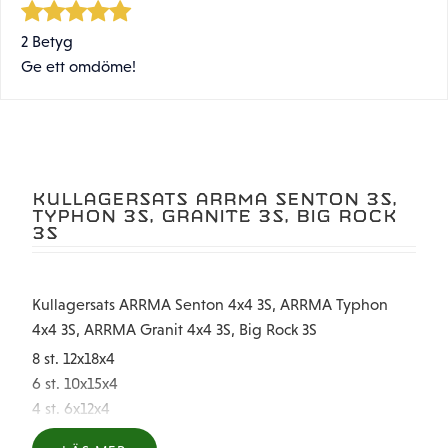
2 Betyg
Ge ett omdöme!
KULLAGERSATS ARRMA SENTON 3S,
TYPHON 3S, GRANITE 3S, BIG ROCK
3S
Kullagersats ARRMA Senton 4x4 3S, ARRMA Typhon
4x4 3S, ARRMA Granit 4x4 3S, Big Rock 3S
8 st. 12x18x4
6 st. 10x15x4
4 st. 6x12x4
4 st. 5x10x4