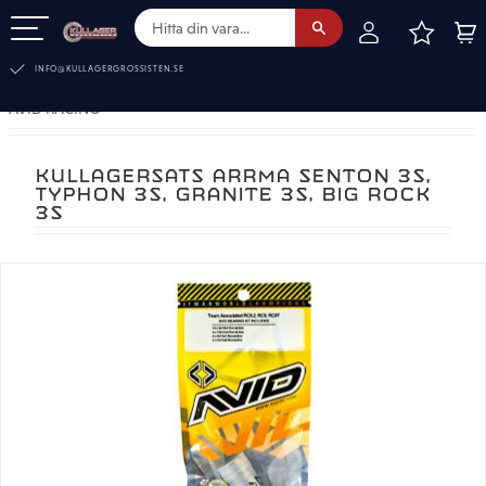
FAVOR
KUN
Meny
INFO@KULLAGERGROSSISTEN.SE
AVID RACING
KULLAGERSATS ARRMA SENTON 3S,
TYPHON 3S, GRANITE 3S, BIG ROCK
3S