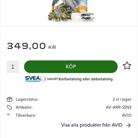
349,00
KR
Lägg til
KÖP
Kortbetalning eller delbetalning
Lagerstatus
2 st i lager
Artikelnr
AV-ARR-SEN3
Tillverkare
AVID
Visa alla produkter från AVID