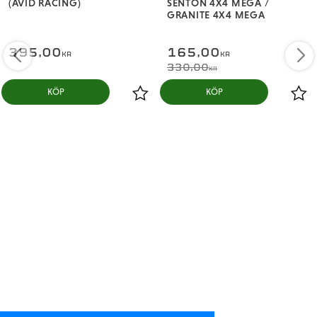
(AVID RACING)
SENTON 4X4 MEGA /
GRANITE 4X4 MEGA
395,00
165,00
KR
KR
330,00
KR
KÖP
KÖP