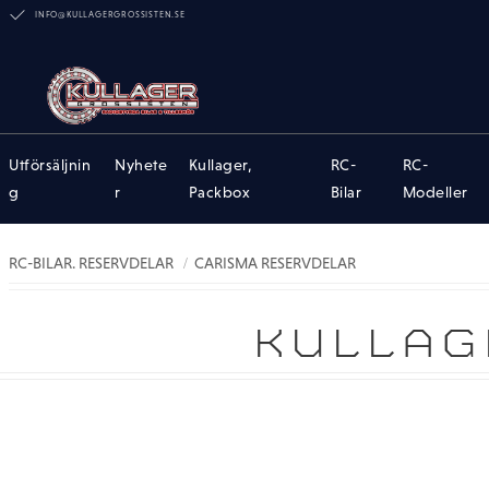
INFO@KULLAGERGROSSISTEN.SE
Utförsäljnin
Nyhete
Kullager,
RC-
RC-
g
r
Packbox
Bilar
Modeller
RC-BILAR. RESERVDELAR
CARISMA RESERVDELAR
KULLAG