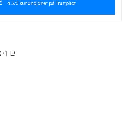
4.5/5 kundnöjdhet på Trustpilot
24B