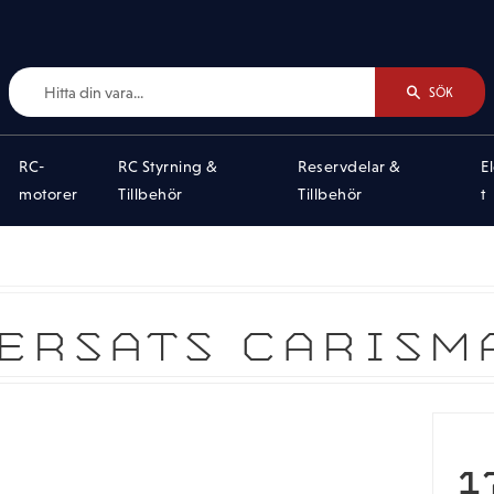
SÖK
RC-
RC Styrning &
Reservdelar &
E
motorer
Tillbehör
Tillbehör
t
ERSATS CARISM
N
1