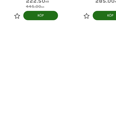
222,50
285,00
KR
445,00
KR
KÖP
KÖP