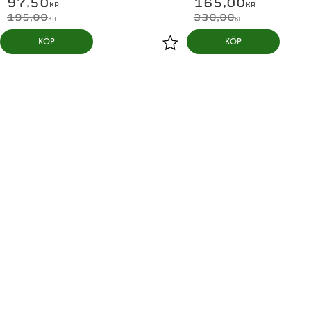
97,50
165,00
KR
KR
195,00
330,00
KR
KR
KÖP
KÖP