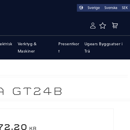
Sverige
Svenska
SEK
FAVORITER
KUNDVA
lektrisk
Verktyg &
Presentkor
Ugears Byggsatser i
Maskiner
t
Trä
A GT24B
EDSATT PRIS:
72,20
KR