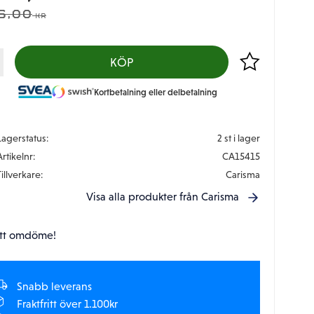
DINARIE PRIS:
6,00
KR
Lägg till i favor
KÖP
Kortbetalning eller delbetalning
Lagerstatus
2 st i lager
Artikelnr
CA15415
Tillverkare
Carisma
Visa alla produkter från Carisma
tt omdöme!
Snabb leverans
Fraktfritt över 1.100kr