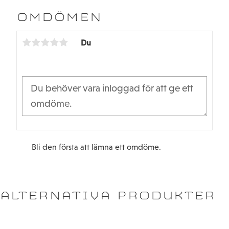
e
t
b
t
OMDÖMEN
o
e
o
r
k
Du
Bli den första att lämna ett omdöme.
ALTERNATIVA PRODUKTER