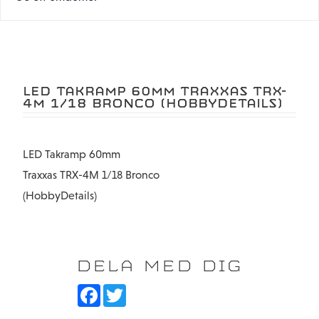
LED TAKRAMP 60MM TRAXXAS TRX-
4M 1/18 BRONCO (HOBBYDETAILS)
LED Takramp 60mm
Traxxas TRX-4M 1/18 Bronco
(HobbyDetails)
DELA MED DIG
F
T
a
w
c
i