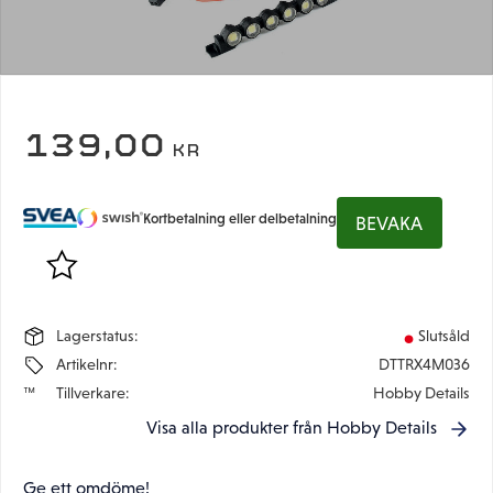
139,00
KR
Kortbetalning eller delbetalning
BEVAKA
Lägg till i favoriter
Lagerstatus
Slutsåld
Artikelnr
DTTRX4M036
Tillverkare
Hobby Details
Visa alla produkter från Hobby Details
Ge ett omdöme!