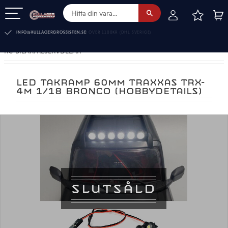
FAVOR
KUN
Meny
FRAKTFRITT VID BESTÄLLNINGAR ÖVER 1100KR (DHL SVERIGE)
INFO@KULLAGERGROSSISTEN.SE
RC-BILAR. RESERVDELAR
LED TAKRAMP 60MM TRAXXAS TRX-
4M 1/18 BRONCO (HOBBYDETAILS)
SLUTSÅLD