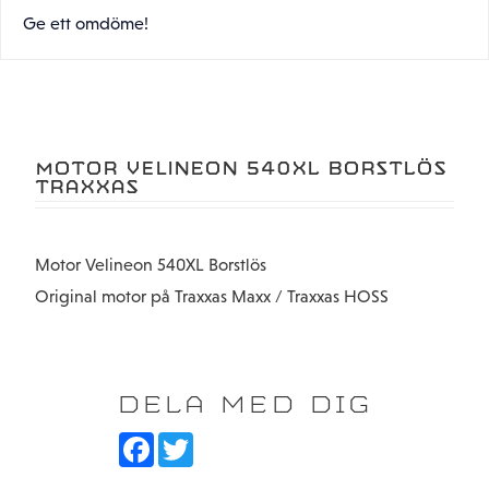
Ge ett omdöme!
MOTOR VELINEON 540XL BORSTLÖS
TRAXXAS
Motor Velineon 540XL Borstlös
Original motor på Traxxas Maxx / Traxxas HOSS
DELA MED DIG
F
T
a
w
c
i