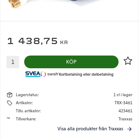
1 438,75
KR
Lägg til
KÖP
Kortbetalning eller delbetalning
Lagerstatus
1 st i lager
Artikelnr
TRX-3461
Tillv. artikelnr
423461
Tillverkare
Traxxas
Visa alla produkter från Traxxas