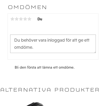
e
t
b
t
OMDÖMEN
o
e
o
r
k
Du
Bli den första att lämna ett omdöme.
ALTERNATIVA PRODUKTER