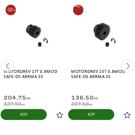
40
10
%
%
MOTORDREV 17T 0.8MOD
MOTORDREV 23T 0.8MOD
SAFE-D5 ARRMA 3S
SAFE-D5 ARRMA 3S
204,75
136,50
KR
KR
227,50
227,50
KR
KR
KÖP
KÖP