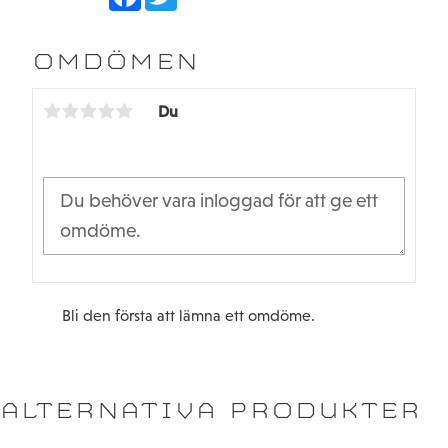
a
w
c
i
e
t
b
t
OMDÖMEN
o
e
o
r
k
Du
Bli den första att lämna ett omdöme.
ALTERNATIVA PRODUKTER