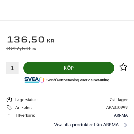
NEDSATT PRIS:
136,50
KR
ORDINARIE PRIS:
227,50
KR
Lägg til
KÖP
Kortbetalning eller delbetalning
Lagerstatus
7 st i lager
Artikelnr
ARA310999
Tillverkare
ARRMA
Visa alla produkter från ARRMA