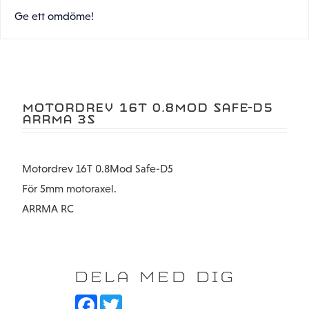
Ge ett omdöme!
MOTORDREV 16T 0.8MOD SAFE-D5
ARRMA 3S
Motordrev 16T 0.8Mod Safe-D5
För 5mm motoraxel.
ARRMA RC
DELA MED DIG
F
T